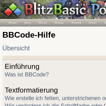
Home
Info
Hilfe
Szene
Forum
Chat
BBCode-Hilfe
Übersicht
Einführung
Was ist BBCode?
Textformatierung
Wie erstelle ich fetten, unterstrichenen 
Wie verändere ich die Schriftfarbe oder