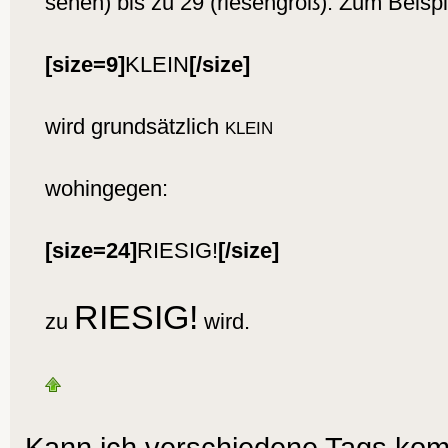
sehen) bis zu 29 (riesengroß). Zum Beispi
[size=9]
KLEIN
[/size]
wird grundsätzlich
KLEIN
wohingegen:
[size=24]
RIESIG!
[/size]
RIESIG!
zu
wird.
Kann ich verschiedene Tags kom