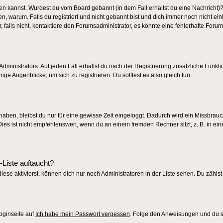
ggen kannst. Wurdest du vom Board gebannt (in dem Fall erhältst du eine Nachricht)?
 warum. Falls du registriert und nicht gebannt bist und dich immer noch nicht ei
alls nicht, kontaktiere den Forumsadministrator, es könnte eine fehlerhafte Forum
dministrators. Auf jeden Fall erhältst du nach der Registrierung zusätzliche Funkti
ige Augenblicke, um sich zu registrieren. Du solltest es also gleich tun.
 haben, bleibst du nur für eine gewisse Zeit eingeloggt. Dadurch wird ein Missbrau
s ist nicht empfehlenswert, wenn du an einem fremden Rechner sitzt, z. B. in eine
-Liste auftaucht?
iese aktivierst, können dich nur noch Administratoren in der Liste sehen. Du zählst
oginseite auf
Ich habe mein Passwort vergessen
. Folge den Anweisungen und du so