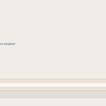
d erhalten!
?