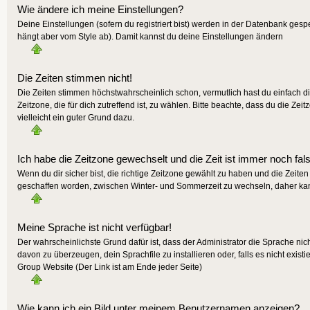
Wie ändere ich meine Einstellungen?
Deine Einstellungen (sofern du registriert bist) werden in der Datenbank gesp
hängt aber vom Style ab). Damit kannst du deine Einstellungen ändern
Die Zeiten stimmen nicht!
Die Zeiten stimmen höchstwahrscheinlich schon, vermutlich hast du einfach die Z
Zeitzone, die für dich zutreffend ist, zu wählen. Bitte beachte, dass du die Zeit
vielleicht ein guter Grund dazu.
Ich habe die Zeitzone gewechselt und die Zeit ist immer noch fal
Wenn du dir sicher bist, die richtige Zeitzone gewählt zu haben und die Zeit
geschaffen worden, zwischen Winter- und Sommerzeit zu wechseln, daher ka
Meine Sprache ist nicht verfügbar!
Der wahrscheinlichste Grund dafür ist, dass der Administrator die Sprache nic
davon zu überzeugen, dein Sprachfile zu installieren oder, falls es nicht exis
Group Website (Der Link ist am Ende jeder Seite)
Wie kann ich ein Bild unter meinem Benutzernamen anzeigen?