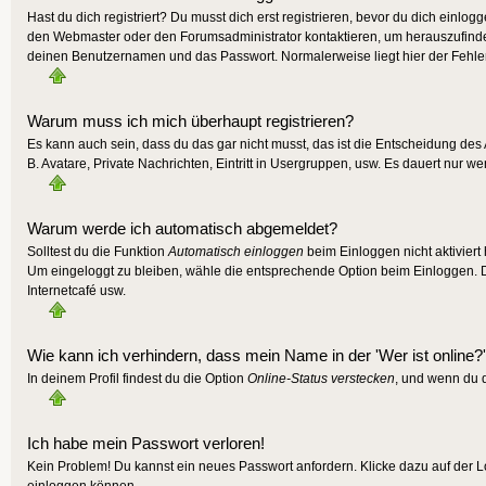
Hast du dich registriert? Du musst dich erst registrieren, bevor du dich einlo
den Webmaster oder den Forumsadministrator kontaktieren, um herauszufinden,
deinen Benutzernamen und das Passwort. Normalerweise liegt hier der Fehler, f
Warum muss ich mich überhaupt registrieren?
Es kann auch sein, dass du das gar nicht musst, das ist die Entscheidung des A
B. Avatare, Private Nachrichten, Eintritt in Usergruppen, usw. Es dauert nur wen
Warum werde ich automatisch abgemeldet?
Solltest du die Funktion
Automatisch einloggen
beim Einloggen nicht aktiviert
Um eingeloggt zu bleiben, wähle die entsprechende Option beim Einloggen. Die
Internetcafé usw.
Wie kann ich verhindern, dass mein Name in der 'Wer ist online?'
In deinem Profil findest du die Option
Online-Status verstecken
, und wenn du d
Ich habe mein Passwort verloren!
Kein Problem! Du kannst ein neues Passwort anfordern. Klicke dazu auf der L
einloggen können.