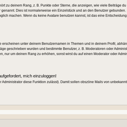
rt zu deinem Rang, z. B. Punkte oder Sterne, die anzeigen, wie viele Beiträge d
ar genannt. Dies ist normalerweise ein Einzelstück und an den Benutzer gebunden. E
nglich machen. Wenn du keine Avatare benutzen kannst, ist das eine Entscheidung d
e erscheinen unter deinem Benutzernamen in Themen und in deinem Profil, abhän
räge geschrieben wurden und bestimmte Benutzer, z. B. Moderatoren oder Administ
en, nur um deinen Rang zu erhöhen, sonst wirst du auf einen Moderator oder Adminis
aufgefordert, mich einzuloggen!
der Administrator diese Funktion zulässt). Damit sollen obszöne Mails von unbekan