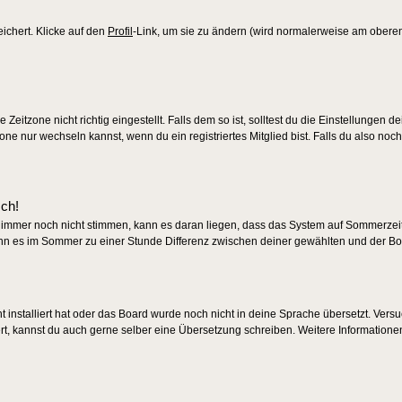
eichert. Klicke auf den
Profil
-Link, um sie zu ändern (wird normalerweise am obere
eitzone nicht richtig eingestellt. Falls dem so ist, solltest du die Einstellungen d
zone nur wechseln kannst, wenn du ein registriertes Mitglied bist. Falls du also noch 
sch!
en immer noch nicht stimmen, kann es daran liegen, dass das System auf Sommerzeit 
nn es im Sommer zu einer Stunde Differenz zwischen deiner gewählten und der B
ht installiert hat oder das Board wurde noch nicht in deine Sprache übersetzt. Ver
tiert, kannst du auch gerne selber eine Übersetzung schreiben. Weitere Informatione