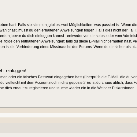
ben hast. Falls sie stimmen, gibt es zwei Möglichkeiten, was passiert ist: Wen
ählt hast, musst du den erhaltenen Anweisungen folgen. Falls dies nicht der Fall i
werden, bevor du dich einloggen kannst - entweder von dir selbst oder vom Administr
de, folge den enthaltenen Anweisungen; falls du diese E-Mail nicht erhalten hast, v
gen ist die Verhinderung eines Missbrauchs des Forums. Wenn du dir sicher bist, 
ehr einloggen!
amen oder ein falsches Passwort eingegeben hast (überprüfe die E-Mail, die du 
ast du vielleicht mit dem Account noch nichts gepostet? Es ist durchaus üblich, dass
e dich erneut zu registrieren und tauche wieder ein in die Welt der Diskussionen.