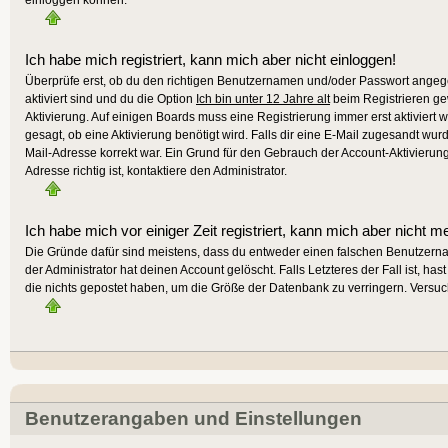
Ich habe mich registriert, kann mich aber nicht einloggen!
Überprüfe erst, ob du den richtigen Benutzernamen und/oder Passwort angege
aktiviert sind und du die Option
Ich bin unter 12 Jahre alt
beim Registrieren gew
Aktivierung. Auf einigen Boards muss eine Registrierung immer erst aktiviert 
gesagt, ob eine Aktivierung benötigt wird. Falls dir eine E-Mail zugesandt wur
Mail-Adresse korrekt war. Ein Grund für den Gebrauch der Account-Aktivierun
Adresse richtig ist, kontaktiere den Administrator.
Ich habe mich vor einiger Zeit registriert, kann mich aber nicht m
Die Gründe dafür sind meistens, dass du entweder einen falschen Benutzern
der Administrator hat deinen Account gelöscht. Falls Letzteres der Fall ist, h
die nichts gepostet haben, um die Größe der Datenbank zu verringern. Versuch
Benutzerangaben und Einstellungen