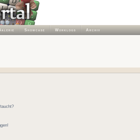
Galerie
Showcase
Worklogs
Archiv
ftaucht?
ggen!