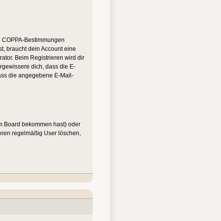
n die COPPA-Bestimmungen
st, braucht dein Account eine
ator. Beim Registrieren wird dir
ergewissere dich, dass die E-
dass die angegebene E-Mail-
vom Board bekommen hast) oder
 Foren regelmäßig User löschen,