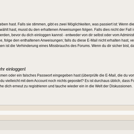
ben hast. Falls sie stimmen, gibt es zwei Möglichkeiten, was passiert ist: Wen
ählt hast, musst du den erhaltenen Anweisungen folgen. Falls dies nicht der Fall i
werden, bevor du dich einloggen kannst - entweder von dir selbst oder vom Administr
de, folge den enthaltenen Anweisungen; falls du diese E-Mail nicht erhalten hast, v
gen ist die Verhinderung eines Missbrauchs des Forums. Wenn du dir sicher bist, 
ehr einloggen!
amen oder ein falsches Passwort eingegeben hast (überprüfe die E-Mail, die du 
ast du vielleicht mit dem Account noch nichts gepostet? Es ist durchaus üblich, dass
e dich erneut zu registrieren und tauche wieder ein in die Welt der Diskussionen.