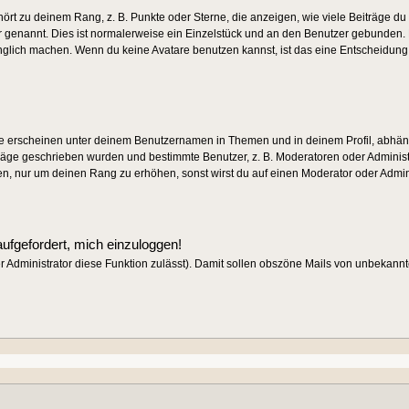
rt zu deinem Rang, z. B. Punkte oder Sterne, die anzeigen, wie viele Beiträge d
ar genannt. Dies ist normalerweise ein Einzelstück und an den Benutzer gebunden. E
nglich machen. Wenn du keine Avatare benutzen kannst, ist das eine Entscheidung d
e erscheinen unter deinem Benutzernamen in Themen und in deinem Profil, abhän
räge geschrieben wurden und bestimmte Benutzer, z. B. Moderatoren oder Administ
en, nur um deinen Rang zu erhöhen, sonst wirst du auf einen Moderator oder Adminis
aufgefordert, mich einzuloggen!
der Administrator diese Funktion zulässt). Damit sollen obszöne Mails von unbekan