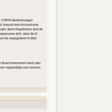
n die COPPA-Bestimmungen
st, braucht dein Account eine
ator. Beim Registrieren wird dir
ergewissere dich, dass die E-
dass die angegebene E-Mail-
vom Board bekommen hast) oder
 Foren regelmäßig User löschen,