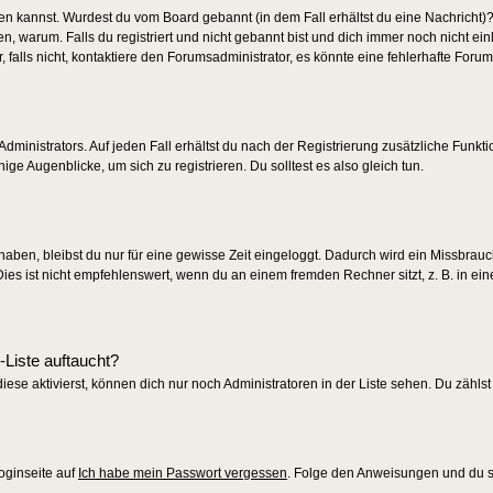
ggen kannst. Wurdest du vom Board gebannt (in dem Fall erhältst du eine Nachricht)?
 warum. Falls du registriert und nicht gebannt bist und dich immer noch nicht ei
alls nicht, kontaktiere den Forumsadministrator, es könnte eine fehlerhafte Forum
dministrators. Auf jeden Fall erhältst du nach der Registrierung zusätzliche Funkti
ige Augenblicke, um sich zu registrieren. Du solltest es also gleich tun.
 haben, bleibst du nur für eine gewisse Zeit eingeloggt. Dadurch wird ein Missbrau
s ist nicht empfehlenswert, wenn du an einem fremden Rechner sitzt, z. B. in eine
-Liste auftaucht?
iese aktivierst, können dich nur noch Administratoren in der Liste sehen. Du zählst
oginseite auf
Ich habe mein Passwort vergessen
. Folge den Anweisungen und du so