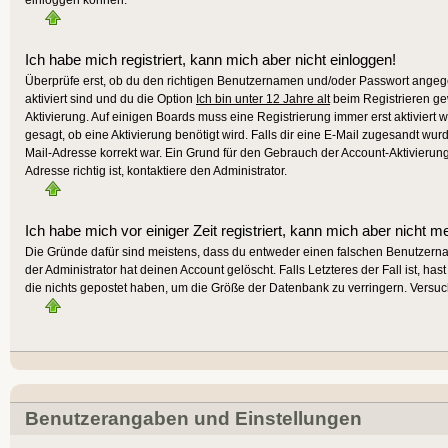
Ich habe mich registriert, kann mich aber nicht einloggen!
Überprüfe erst, ob du den richtigen Benutzernamen und/oder Passwort angege
aktiviert sind und du die Option
Ich bin unter 12 Jahre alt
beim Registrieren gew
Aktivierung. Auf einigen Boards muss eine Registrierung immer erst aktiviert 
gesagt, ob eine Aktivierung benötigt wird. Falls dir eine E-Mail zugesandt wur
Mail-Adresse korrekt war. Ein Grund für den Gebrauch der Account-Aktivierun
Adresse richtig ist, kontaktiere den Administrator.
Ich habe mich vor einiger Zeit registriert, kann mich aber nicht m
Die Gründe dafür sind meistens, dass du entweder einen falschen Benutzern
der Administrator hat deinen Account gelöscht. Falls Letzteres der Fall ist, h
die nichts gepostet haben, um die Größe der Datenbank zu verringern. Versuch
Benutzerangaben und Einstellungen