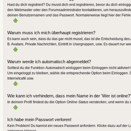
Hast du dich registriert? Du musst dich erst registrieren, bevor du dich einlo
den Webmaster oder den Forumsadministrator kontaktieren, um herauszufinden,
deinen Benutzernamen und das Passwort. Normalerweise liegt hier der Fehler, f
Warum muss ich mich überhaupt registrieren?
Es kann auch sein, dass du das gar nicht musst, das ist die Entscheidung des A
B. Avatare, Private Nachrichten, Eintritt in Usergruppen, usw. Es dauert nur wen
Warum werde ich automatisch abgemeldet?
Solltest du die Funktion
Automatisch einloggen
beim Einloggen nicht aktiviert
Um eingeloggt zu bleiben, wähle die entsprechende Option beim Einloggen. Die
Internetcafé usw.
Wie kann ich verhindern, dass mein Name in der 'Wer ist online?'
In deinem Profil findest du die Option
Online-Status verstecken
, und wenn du d
Ich habe mein Passwort verloren!
Kein Problem! Du kannst ein neues Passwort anfordern. Klicke dazu auf der L
einloggen können.