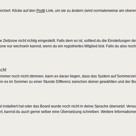
eichert. Klicke auf den
Profil
-Link, um sie zu ändern (wird normalerweise am obere
eitzone nicht richtig eingestellt. Falls dem so ist, solltest du die Einstellungen d
zone nur wechseln kannst, wenn du ein registriertes Mitglied bist. Falls du also noch 
sch!
en immer noch nicht stimmen, kann es daran liegen, dass das System auf Sommerzeit 
nn es im Sommer zu einer Stunde Differenz zwischen deiner gewählten und der B
ht installiert hat oder das Board wurde noch nicht in deine Sprache übersetzt. Ver
tiert, kannst du auch gerne selber eine Übersetzung schreiben. Weitere Informatione