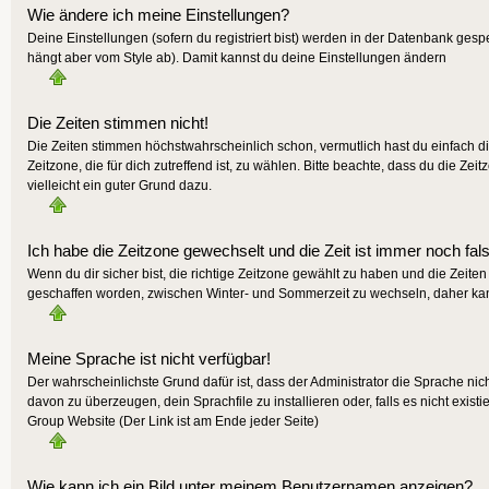
Wie ändere ich meine Einstellungen?
Deine Einstellungen (sofern du registriert bist) werden in der Datenbank gesp
hängt aber vom Style ab). Damit kannst du deine Einstellungen ändern
Die Zeiten stimmen nicht!
Die Zeiten stimmen höchstwahrscheinlich schon, vermutlich hast du einfach die Z
Zeitzone, die für dich zutreffend ist, zu wählen. Bitte beachte, dass du die Zeit
vielleicht ein guter Grund dazu.
Ich habe die Zeitzone gewechselt und die Zeit ist immer noch fal
Wenn du dir sicher bist, die richtige Zeitzone gewählt zu haben und die Zeit
geschaffen worden, zwischen Winter- und Sommerzeit zu wechseln, daher ka
Meine Sprache ist nicht verfügbar!
Der wahrscheinlichste Grund dafür ist, dass der Administrator die Sprache nic
davon zu überzeugen, dein Sprachfile zu installieren oder, falls es nicht exis
Group Website (Der Link ist am Ende jeder Seite)
Wie kann ich ein Bild unter meinem Benutzernamen anzeigen?