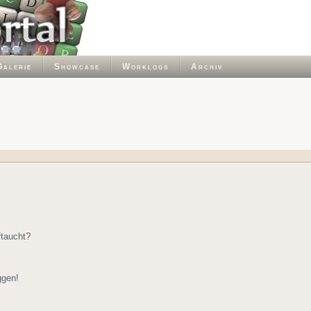
Galerie
Showcase
Worklogs
Archiv
ftaucht?
ggen!