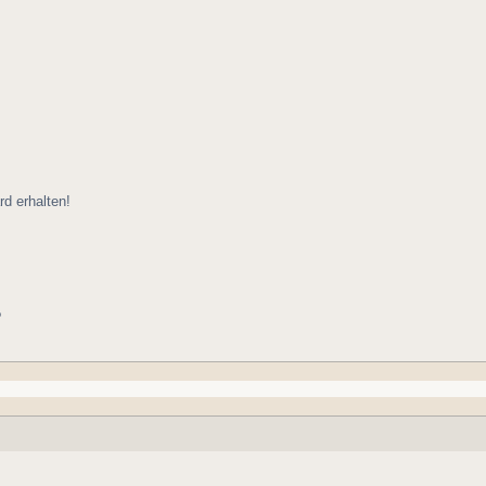
d erhalten!
?