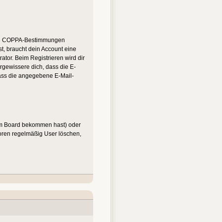
n die COPPA-Bestimmungen
st, braucht dein Account eine
ator. Beim Registrieren wird dir
ergewissere dich, dass die E-
dass die angegebene E-Mail-
vom Board bekommen hast) oder
 Foren regelmäßig User löschen,