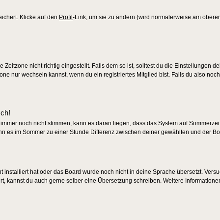
eichert. Klicke auf den
Profil
-Link, um sie zu ändern (wird normalerweise am obere
eitzone nicht richtig eingestellt. Falls dem so ist, solltest du die Einstellungen d
zone nur wechseln kannst, wenn du ein registriertes Mitglied bist. Falls du also noch 
sch!
en immer noch nicht stimmen, kann es daran liegen, dass das System auf Sommerzeit 
nn es im Sommer zu einer Stunde Differenz zwischen deiner gewählten und der B
ht installiert hat oder das Board wurde noch nicht in deine Sprache übersetzt. Ver
tiert, kannst du auch gerne selber eine Übersetzung schreiben. Weitere Informatione