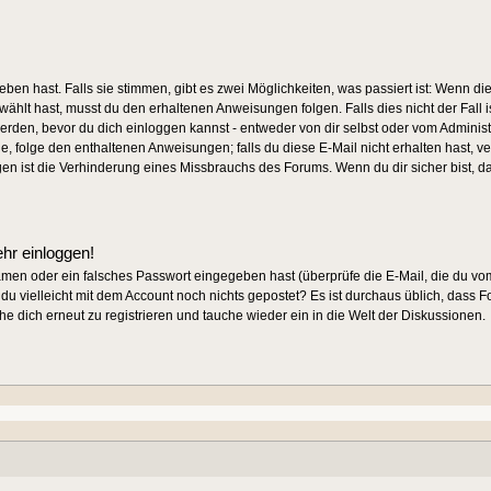
ben hast. Falls sie stimmen, gibt es zwei Möglichkeiten, was passiert ist: Wen
ählt hast, musst du den erhaltenen Anweisungen folgen. Falls dies nicht der Fall i
werden, bevor du dich einloggen kannst - entweder von dir selbst oder vom Administr
de, folge den enthaltenen Anweisungen; falls du diese E-Mail nicht erhalten hast, v
gen ist die Verhinderung eines Missbrauchs des Forums. Wenn du dir sicher bist, 
ehr einloggen!
amen oder ein falsches Passwort eingegeben hast (überprüfe die E-Mail, die du 
ast du vielleicht mit dem Account noch nichts gepostet? Es ist durchaus üblich, dass
e dich erneut zu registrieren und tauche wieder ein in die Welt der Diskussionen.