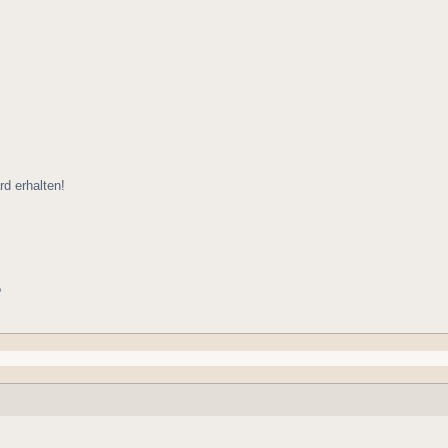
d erhalten!
?