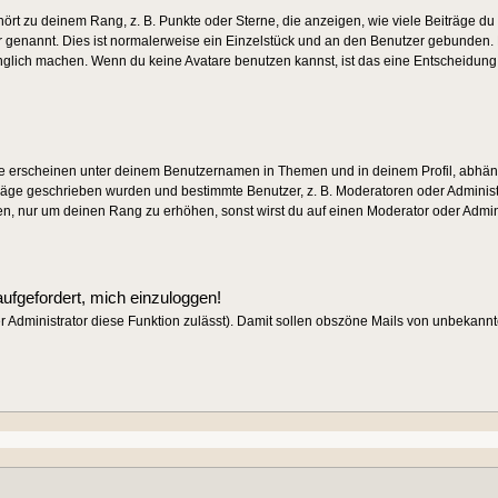
rt zu deinem Rang, z. B. Punkte oder Sterne, die anzeigen, wie viele Beiträge d
ar genannt. Dies ist normalerweise ein Einzelstück und an den Benutzer gebunden. E
nglich machen. Wenn du keine Avatare benutzen kannst, ist das eine Entscheidung d
e erscheinen unter deinem Benutzernamen in Themen und in deinem Profil, abhän
räge geschrieben wurden und bestimmte Benutzer, z. B. Moderatoren oder Administ
en, nur um deinen Rang zu erhöhen, sonst wirst du auf einen Moderator oder Adminis
aufgefordert, mich einzuloggen!
der Administrator diese Funktion zulässt). Damit sollen obszöne Mails von unbekan