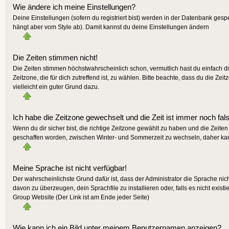
Wie ändere ich meine Einstellungen?
Deine Einstellungen (sofern du registriert bist) werden in der Datenbank gesp
hängt aber vom Style ab). Damit kannst du deine Einstellungen ändern
Die Zeiten stimmen nicht!
Die Zeiten stimmen höchstwahrscheinlich schon, vermutlich hast du einfach die Z
Zeitzone, die für dich zutreffend ist, zu wählen. Bitte beachte, dass du die Zeit
vielleicht ein guter Grund dazu.
Ich habe die Zeitzone gewechselt und die Zeit ist immer noch fal
Wenn du dir sicher bist, die richtige Zeitzone gewählt zu haben und die Zeit
geschaffen worden, zwischen Winter- und Sommerzeit zu wechseln, daher ka
Meine Sprache ist nicht verfügbar!
Der wahrscheinlichste Grund dafür ist, dass der Administrator die Sprache nic
davon zu überzeugen, dein Sprachfile zu installieren oder, falls es nicht exis
Group Website (Der Link ist am Ende jeder Seite)
Wie kann ich ein Bild unter meinem Benutzernamen anzeigen?