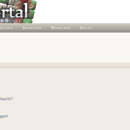
Galerie
Showcase
Worklogs
Archiv
ftaucht?
ggen!