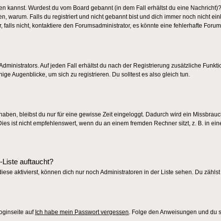
ggen kannst. Wurdest du vom Board gebannt (in dem Fall erhältst du eine Nachricht)?
 warum. Falls du registriert und nicht gebannt bist und dich immer noch nicht ei
alls nicht, kontaktiere den Forumsadministrator, es könnte eine fehlerhafte Forum
dministrators. Auf jeden Fall erhältst du nach der Registrierung zusätzliche Funkti
ige Augenblicke, um sich zu registrieren. Du solltest es also gleich tun.
 haben, bleibst du nur für eine gewisse Zeit eingeloggt. Dadurch wird ein Missbrau
s ist nicht empfehlenswert, wenn du an einem fremden Rechner sitzt, z. B. in eine
-Liste auftaucht?
iese aktivierst, können dich nur noch Administratoren in der Liste sehen. Du zählst
oginseite auf
Ich habe mein Passwort vergessen
. Folge den Anweisungen und du so