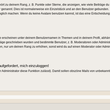
rt zu deinem Rang, z. B. Punkte oder Sterne, die anzeigen, wie viele Beiträge d
ar genannt. Dies ist normalerweise ein Einzelstück und an den Benutzer gebunden. E
nglich machen. Wenn du keine Avatare benutzen kannst, ist das eine Entscheidung d
e erscheinen unter deinem Benutzernamen in Themen und in deinem Profil, abhän
räge geschrieben wurden und bestimmte Benutzer, z. B. Moderatoren oder Administ
en, nur um deinen Rang zu erhöhen, sonst wirst du auf einen Moderator oder Adminis
aufgefordert, mich einzuloggen!
der Administrator diese Funktion zulässt). Damit sollen obszöne Mails von unbekan