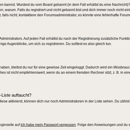
ggen kannst. Wurdest du vom Board gebannt (in dem Fall erhältst du eine Nachricht)?
 warum. Falls du registriert und nicht gebannt bist und dich immer noch nicht ei
alls nicht, kontaktiere den Forumsadministrator, es könnte eine fehlerhafte Forum
dministrators. Auf jeden Fall erhältst du nach der Registrierung zusätzliche Funkti
ige Augenblicke, um sich zu registrieren. Du solltest es also gleich tun.
 haben, bleibst du nur für eine gewisse Zeit eingeloggt. Dadurch wird ein Missbrau
s ist nicht empfehlenswert, wenn du an einem fremden Rechner sitzt, z. B. in eine
-Liste auftaucht?
iese aktivierst, können dich nur noch Administratoren in der Liste sehen. Du zählst
oginseite auf
Ich habe mein Passwort vergessen
. Folge den Anweisungen und du so