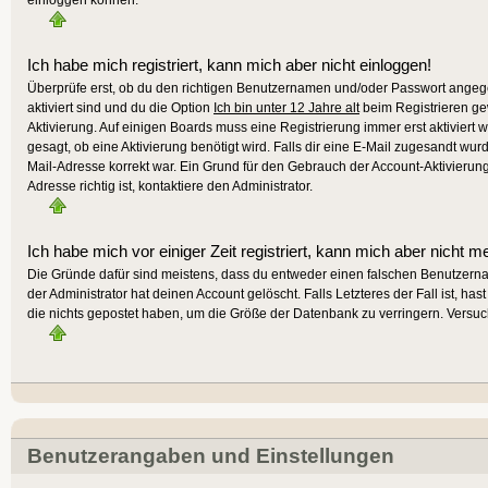
Ich habe mich registriert, kann mich aber nicht einloggen!
Überprüfe erst, ob du den richtigen Benutzernamen und/oder Passwort angege
aktiviert sind und du die Option
Ich bin unter 12 Jahre alt
beim Registrieren gew
Aktivierung. Auf einigen Boards muss eine Registrierung immer erst aktiviert 
gesagt, ob eine Aktivierung benötigt wird. Falls dir eine E-Mail zugesandt wur
Mail-Adresse korrekt war. Ein Grund für den Gebrauch der Account-Aktivierun
Adresse richtig ist, kontaktiere den Administrator.
Ich habe mich vor einiger Zeit registriert, kann mich aber nicht m
Die Gründe dafür sind meistens, dass du entweder einen falschen Benutzern
der Administrator hat deinen Account gelöscht. Falls Letzteres der Fall ist, h
die nichts gepostet haben, um die Größe der Datenbank zu verringern. Versuch
Benutzerangaben und Einstellungen