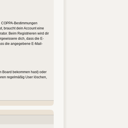
n die COPPA-Bestimmungen
st, braucht dein Account eine
ator. Beim Registrieren wird dir
ergewissere dich, dass die E-
dass die angegebene E-Mail-
vom Board bekommen hast) oder
 Foren regelmäßig User löschen,