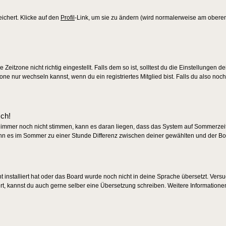
eichert. Klicke auf den
Profil
-Link, um sie zu ändern (wird normalerweise am obere
eitzone nicht richtig eingestellt. Falls dem so ist, solltest du die Einstellungen d
zone nur wechseln kannst, wenn du ein registriertes Mitglied bist. Falls du also noch 
sch!
en immer noch nicht stimmen, kann es daran liegen, dass das System auf Sommerzeit 
nn es im Sommer zu einer Stunde Differenz zwischen deiner gewählten und der B
ht installiert hat oder das Board wurde noch nicht in deine Sprache übersetzt. Ver
tiert, kannst du auch gerne selber eine Übersetzung schreiben. Weitere Informatione