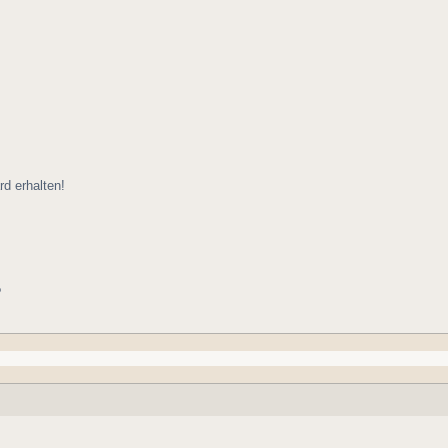
d erhalten!
?