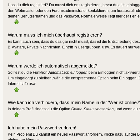
Hast du dich registriert? Du musst dich erst registrieren, bevor du dich einlo
den Webmaster oder den Forumsadministrator kontaktieren, um herauszufinden,
deinen Benutzernamen und das Passwort. Normalerweise liegt hier der Fehler, f
Warum muss ich mich überhaupt registrieren?
Es kann auch sein, dass du das gar nicht musst, das ist die Entscheidung des A
B. Avatare, Private Nachrichten, Eintritt in Usergruppen, usw. Es dauert nur wen
Warum werde ich automatisch abgemeldet?
Solltest du die Funktion
Automatisch einloggen
beim Einloggen nicht aktiviert
Um eingeloggt zu bleiben, wähle die entsprechende Option beim Einloggen. Die
Internetcafé usw.
Wie kann ich verhindern, dass mein Name in der 'Wer ist online?'
In deinem Profil findest du die Option
Online-Status verstecken
, und wenn du d
Ich habe mein Passwort verloren!
Kein Problem! Du kannst ein neues Passwort anfordern. Klicke dazu auf der L
einloggen können.