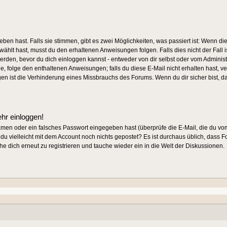
ben hast. Falls sie stimmen, gibt es zwei Möglichkeiten, was passiert ist: Wen
ählt hast, musst du den erhaltenen Anweisungen folgen. Falls dies nicht der Fall i
werden, bevor du dich einloggen kannst - entweder von dir selbst oder vom Administr
de, folge den enthaltenen Anweisungen; falls du diese E-Mail nicht erhalten hast, v
gen ist die Verhinderung eines Missbrauchs des Forums. Wenn du dir sicher bist, 
ehr einloggen!
amen oder ein falsches Passwort eingegeben hast (überprüfe die E-Mail, die du 
ast du vielleicht mit dem Account noch nichts gepostet? Es ist durchaus üblich, dass
e dich erneut zu registrieren und tauche wieder ein in die Welt der Diskussionen.