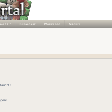
Galerie
Showcase
Worklogs
Archiv
ftaucht?
ggen!