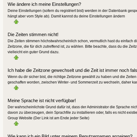
Wie ändere ich meine Einstellungen?
Deine Einstellungen (sofern du registriert bist) werden in der Datenbank gesp
hängt aber vom Style ab). Damit kannst du deine Einstellungen ändern
Die Zeiten stimmen nicht!
Die Zeiten stimmen höchstwahrscheinlich schon, vermutlich hast du einfach die Z
Zeitzone, die für dich zutreffend ist, zu wählen. Bitte beachte, dass du die Zeit
vielleicht ein guter Grund dazu.
Ich habe die Zeitzone gewechselt und die Zeit ist immer noch fal
Wenn du dir sicher bist, die richtige Zeitzone gewählt zu haben und die Zeit
geschaffen worden, zwischen Winter- und Sommerzeit zu wechseln, daher ka
Meine Sprache ist nicht verfügbar!
Der wahrscheinlichste Grund dafür ist, dass der Administrator die Sprache nic
davon zu überzeugen, dein Sprachfile zu installieren oder, falls es nicht exis
Group Website (Der Link ist am Ende jeder Seite)
Wie kann ich ein Bild unter meinem Benutzernamen anzeigen?