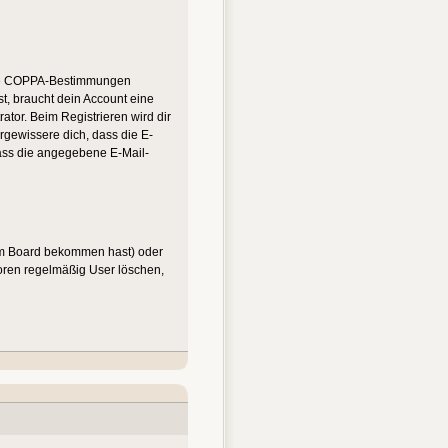
n die COPPA-Bestimmungen
st, braucht dein Account eine
ator. Beim Registrieren wird dir
ergewissere dich, dass die E-
dass die angegebene E-Mail-
vom Board bekommen hast) oder
 Foren regelmäßig User löschen,