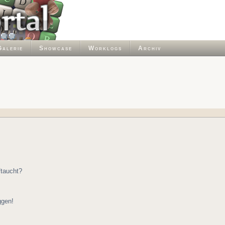
Galerie
Showcase
Worklogs
Archiv
ftaucht?
ggen!