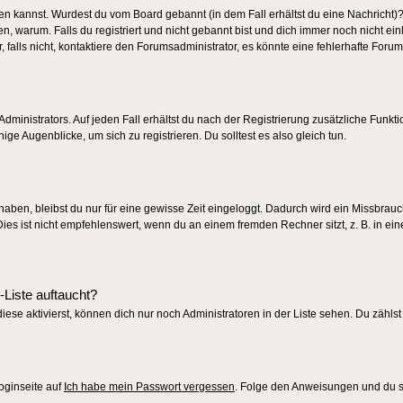
ggen kannst. Wurdest du vom Board gebannt (in dem Fall erhältst du eine Nachricht)?
 warum. Falls du registriert und nicht gebannt bist und dich immer noch nicht ei
alls nicht, kontaktiere den Forumsadministrator, es könnte eine fehlerhafte Forum
dministrators. Auf jeden Fall erhältst du nach der Registrierung zusätzliche Funkti
ige Augenblicke, um sich zu registrieren. Du solltest es also gleich tun.
 haben, bleibst du nur für eine gewisse Zeit eingeloggt. Dadurch wird ein Missbrau
s ist nicht empfehlenswert, wenn du an einem fremden Rechner sitzt, z. B. in eine
-Liste auftaucht?
iese aktivierst, können dich nur noch Administratoren in der Liste sehen. Du zählst
oginseite auf
Ich habe mein Passwort vergessen
. Folge den Anweisungen und du so