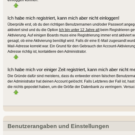
Ich habe mich registriert, kann mich aber nicht einloggen!
Überprüfe erst, ob du den richtigen Benutzernamen und/oder Passwort angege
aktiviert sind und du die Option
Ich bin unter 12 Jahre alt
beim Registrieren gew
Aktivierung. Auf einigen Boards muss eine Registrierung immer erst aktiviert 
gesagt, ob eine Aktivierung benötigt wird. Falls dir eine E-Mail zugesandt wur
Mail-Adresse korrekt war. Ein Grund für den Gebrauch der Account-Aktivierun
Adresse richtig ist, kontaktiere den Administrator.
Ich habe mich vor einiger Zeit registriert, kann mich aber nicht m
Die Gründe dafür sind meistens, dass du entweder einen falschen Benutzern
der Administrator hat deinen Account gelöscht. Falls Letzteres der Fall ist, h
die nichts gepostet haben, um die Größe der Datenbank zu verringern. Versuch
Benutzerangaben und Einstellungen