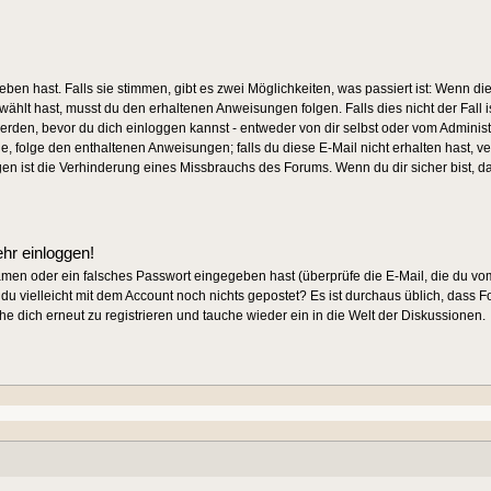
ben hast. Falls sie stimmen, gibt es zwei Möglichkeiten, was passiert ist: Wen
ählt hast, musst du den erhaltenen Anweisungen folgen. Falls dies nicht der Fall i
werden, bevor du dich einloggen kannst - entweder von dir selbst oder vom Administr
de, folge den enthaltenen Anweisungen; falls du diese E-Mail nicht erhalten hast, v
gen ist die Verhinderung eines Missbrauchs des Forums. Wenn du dir sicher bist, 
ehr einloggen!
amen oder ein falsches Passwort eingegeben hast (überprüfe die E-Mail, die du 
ast du vielleicht mit dem Account noch nichts gepostet? Es ist durchaus üblich, dass
e dich erneut zu registrieren und tauche wieder ein in die Welt der Diskussionen.