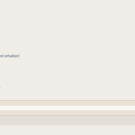
d erhalten!
?