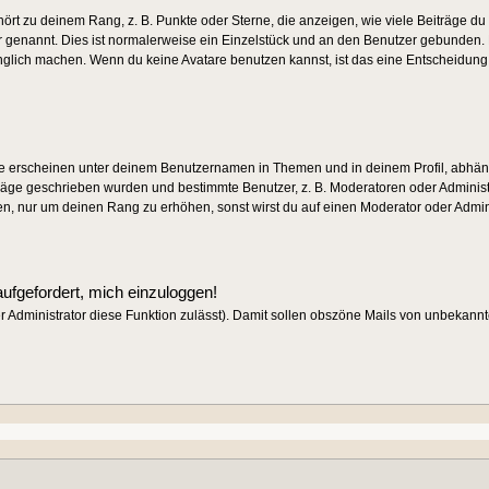
rt zu deinem Rang, z. B. Punkte oder Sterne, die anzeigen, wie viele Beiträge d
ar genannt. Dies ist normalerweise ein Einzelstück und an den Benutzer gebunden. E
nglich machen. Wenn du keine Avatare benutzen kannst, ist das eine Entscheidung d
e erscheinen unter deinem Benutzernamen in Themen und in deinem Profil, abhän
räge geschrieben wurden und bestimmte Benutzer, z. B. Moderatoren oder Administ
en, nur um deinen Rang zu erhöhen, sonst wirst du auf einen Moderator oder Adminis
aufgefordert, mich einzuloggen!
der Administrator diese Funktion zulässt). Damit sollen obszöne Mails von unbekan