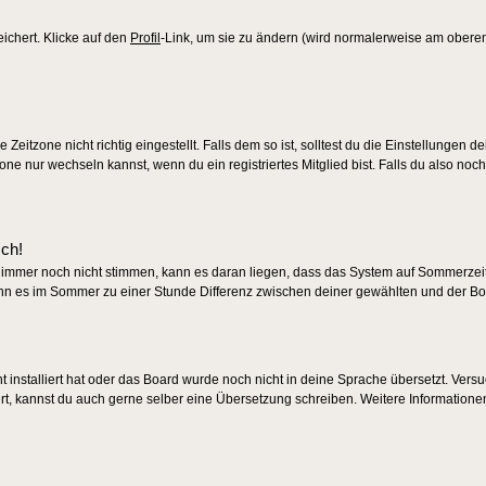
eichert. Klicke auf den
Profil
-Link, um sie zu ändern (wird normalerweise am obere
eitzone nicht richtig eingestellt. Falls dem so ist, solltest du die Einstellungen d
zone nur wechseln kannst, wenn du ein registriertes Mitglied bist. Falls du also noch 
sch!
en immer noch nicht stimmen, kann es daran liegen, dass das System auf Sommerzeit 
nn es im Sommer zu einer Stunde Differenz zwischen deiner gewählten und der B
ht installiert hat oder das Board wurde noch nicht in deine Sprache übersetzt. Ver
tiert, kannst du auch gerne selber eine Übersetzung schreiben. Weitere Informatione