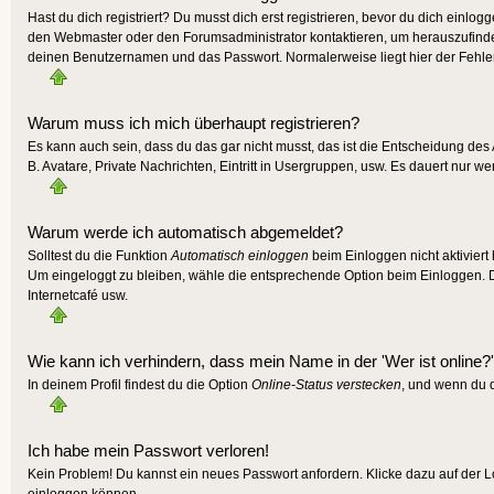
Hast du dich registriert? Du musst dich erst registrieren, bevor du dich einlo
den Webmaster oder den Forumsadministrator kontaktieren, um herauszufinden,
deinen Benutzernamen und das Passwort. Normalerweise liegt hier der Fehler, f
Warum muss ich mich überhaupt registrieren?
Es kann auch sein, dass du das gar nicht musst, das ist die Entscheidung des A
B. Avatare, Private Nachrichten, Eintritt in Usergruppen, usw. Es dauert nur wen
Warum werde ich automatisch abgemeldet?
Solltest du die Funktion
Automatisch einloggen
beim Einloggen nicht aktiviert
Um eingeloggt zu bleiben, wähle die entsprechende Option beim Einloggen. Die
Internetcafé usw.
Wie kann ich verhindern, dass mein Name in der 'Wer ist online?'
In deinem Profil findest du die Option
Online-Status verstecken
, und wenn du d
Ich habe mein Passwort verloren!
Kein Problem! Du kannst ein neues Passwort anfordern. Klicke dazu auf der L
einloggen können.