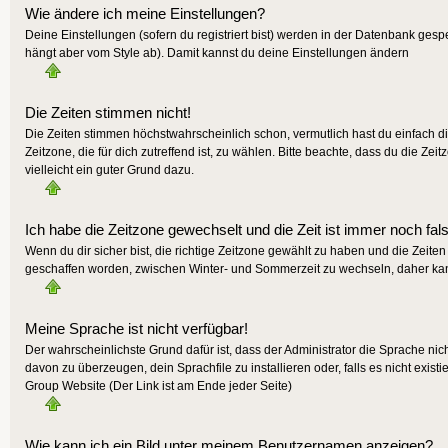
Wie ändere ich meine Einstellungen?
Deine Einstellungen (sofern du registriert bist) werden in der Datenbank gesp
hängt aber vom Style ab). Damit kannst du deine Einstellungen ändern
Die Zeiten stimmen nicht!
Die Zeiten stimmen höchstwahrscheinlich schon, vermutlich hast du einfach die Z
Zeitzone, die für dich zutreffend ist, zu wählen. Bitte beachte, dass du die Zeit
vielleicht ein guter Grund dazu.
Ich habe die Zeitzone gewechselt und die Zeit ist immer noch fal
Wenn du dir sicher bist, die richtige Zeitzone gewählt zu haben und die Zeit
geschaffen worden, zwischen Winter- und Sommerzeit zu wechseln, daher ka
Meine Sprache ist nicht verfügbar!
Der wahrscheinlichste Grund dafür ist, dass der Administrator die Sprache nic
davon zu überzeugen, dein Sprachfile zu installieren oder, falls es nicht exis
Group Website (Der Link ist am Ende jeder Seite)
Wie kann ich ein Bild unter meinem Benutzernamen anzeigen?