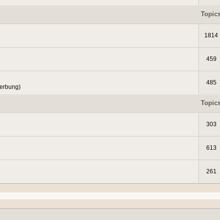
Topic
1814
459
485
Werbung)
Topic
303
613
261