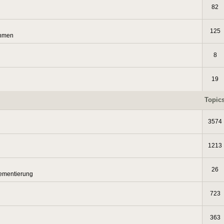
82
125
thmen
8
19
Topic
3574
1213
26
lementierung
723
363