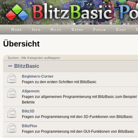
Home
Info
Hilfe
Szene
Forum
Chat
Übersicht
Suchen
-
Alle Kategorien aufklappen
BlitzBasic
Beginners-Corner
Fragen zu den ersten Schritten mit BlitzBasic
Allgemein
Fragen zur allgemeinen Programmierung mit BlitzBasic zum Beispiel
Befehle
Blitz3D
Fragen zur Programmierung mit den 3D-Funktionen von BlitzBasic
BlitzPlus
Fragen zur Programmierung mit den GUI-Funktionen von BlitzBasic