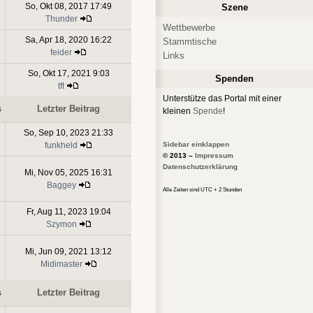
So, Okt 08, 2017 17:49
Szene
Thunder
Wettbewerbe
Sa, Apr 18, 2020 16:22
Stammtische
feider
Links
So, Okt 17, 2021 9:03
Spenden
tft
Unterstütze das Portal mit einer
s
Letzter Beitrag
kleinen
Spende
!
So, Sep 10, 2023 21:33
Sidebar einklappen
funkheld
© 2013 –
Impressum
Datenschutzerklärung
Mi, Nov 05, 2025 16:31
Baggey
Alle Zeiten sind UTC + 2 Stunden
Fr, Aug 11, 2023 19:04
Szymon
Mi, Jun 09, 2021 13:12
Midimaster
s
Letzter Beitrag