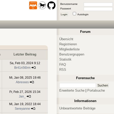
Benutzername
Passwort
Login
Autologin
Forum
Übersicht
Registrieren
Mitgliederliste
Benutzergruppen
s
Letzter Beitrag
Statistik
Sa, Feb 03, 2024 9:12
FAQ
Br41n5t0rm
RSS
Mi, Jan 08, 2025 19:46
Forensuche
Abrexxes
Erweiterte Suche
|
Portalsuche
Fr, Feb 27, 2026 15:34
Jan_
Informationen
Mi, Jan 19, 2022 18:44
Unbeantwortete Beiträge
Sereyanne