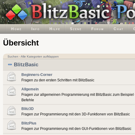
Home
Info
Hilfe
Szene
Forum
Chat
Übersicht
Suchen
-
Alle Kategorien aufklappen
BlitzBasic
Beginners-Corner
Fragen zu den ersten Schritten mit BlitzBasic
Allgemein
Fragen zur allgemeinen Programmierung mit BlitzBasic zum Beispiel
Befehle
Blitz3D
Fragen zur Programmierung mit den 3D-Funktionen von BlitzBasic
BlitzPlus
Fragen zur Programmierung mit den GUI-Funktionen von BlitzBasic