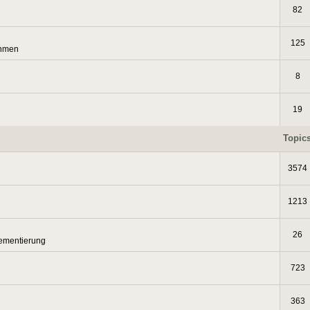
82
125
thmen
8
19
Topic
3574
1213
26
lementierung
723
363