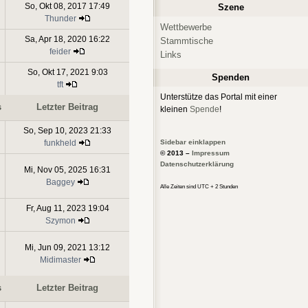
So, Okt 08, 2017 17:49
Szene
Thunder
Wettbewerbe
Sa, Apr 18, 2020 16:22
Stammtische
feider
Links
So, Okt 17, 2021 9:03
Spenden
tft
Unterstütze das Portal mit einer
s
Letzter Beitrag
kleinen
Spende
!
So, Sep 10, 2023 21:33
Sidebar einklappen
funkheld
© 2013 –
Impressum
Datenschutzerklärung
Mi, Nov 05, 2025 16:31
Baggey
Alle Zeiten sind UTC + 2 Stunden
Fr, Aug 11, 2023 19:04
Szymon
Mi, Jun 09, 2021 13:12
Midimaster
s
Letzter Beitrag