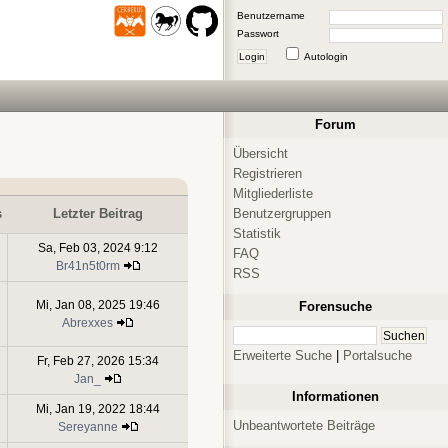
Benutzername
Passwort
Login
Autologin
Forum
Übersicht
Registrieren
Mitgliederliste
Benutzergruppen
s
Letzter Beitrag
Statistik
Sa, Feb 03, 2024 9:12
FAQ
Br41n5t0rm
RSS
Mi, Jan 08, 2025 19:46
Forensuche
Abrexxes
Erweiterte Suche
|
Portalsuche
Fr, Feb 27, 2026 15:34
Jan_
Informationen
Mi, Jan 19, 2022 18:44
Unbeantwortete Beiträge
Sereyanne