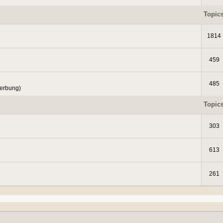
Topic
1814
459
485
Werbung)
Topic
303
613
261