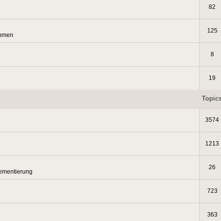
82
125
thmen
8
19
Topic
3574
1213
26
lementierung
723
363