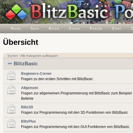
Home
Info
Hilfe
Szene
Forum
Chat
Übersicht
Suchen
-
Alle Kategorien aufklappen
BlitzBasic
Beginners-Corner
Fragen zu den ersten Schritten mit BlitzBasic
Allgemein
Fragen zur allgemeinen Programmierung mit BlitzBasic zum Beispiel
Befehle
Blitz3D
Fragen zur Programmierung mit den 3D-Funktionen von BlitzBasic
BlitzPlus
Fragen zur Programmierung mit den GUI-Funktionen von BlitzBasic