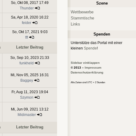
So, Okt 08, 2017 17:49
Szene
Thunder
Wettbewerbe
Sa, Apr 18, 2020 16:22
Stammtische
feider
Links
So, Okt 17, 2021 9:03
Spenden
tft
Unterstütze das Portal mit einer
s
Letzter Beitrag
kleinen
Spende
!
So, Sep 10, 2023 21:33
Sidebar einklappen
funkheld
© 2013 –
Impressum
Datenschutzerklärung
Mi, Nov 05, 2025 16:31
Baggey
Alle Zeiten sind UTC + 2 Stunden
Fr, Aug 11, 2023 19:04
Szymon
Mi, Jun 09, 2021 13:12
Midimaster
s
Letzter Beitrag