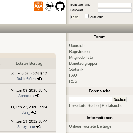
Benutzername
Passwort
Login
Autologin
Forum
Übersicht
Registrieren
Mitgliederliste
Benutzergruppen
s
Letzter Beitrag
Statistik
Sa, Feb 03, 2024 9:12
FAQ
Br41n5t0rm
RSS
Mi, Jan 08, 2025 19:46
Forensuche
Abrexxes
Erweiterte Suche
|
Portalsuche
Fr, Feb 27, 2026 15:34
Jan_
Informationen
Mi, Jan 19, 2022 18:44
Unbeantwortete Beiträge
Sereyanne