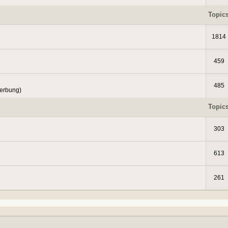
Topic
1814
459
485
Werbung)
Topic
303
613
261