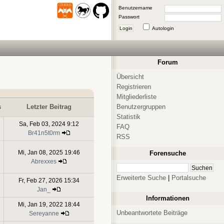
Benutzername
Passwort
Login
Autologin
Forum
Übersicht
Registrieren
Mitgliederliste
Benutzergruppen
s
Letzter Beitrag
Statistik
Sa, Feb 03, 2024 9:12
FAQ
Br41n5t0rm
RSS
Mi, Jan 08, 2025 19:46
Forensuche
Abrexxes
Erweiterte Suche
|
Portalsuche
Fr, Feb 27, 2026 15:34
Jan_
Informationen
Mi, Jan 19, 2022 18:44
Unbeantwortete Beiträge
Sereyanne