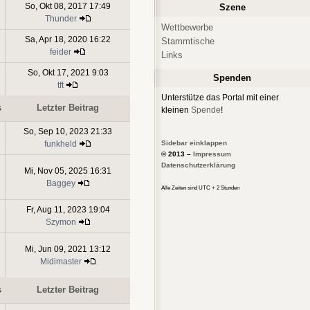
So, Okt 08, 2017 17:49
Szene
Thunder
Wettbewerbe
Sa, Apr 18, 2020 16:22
Stammtische
feider
Links
So, Okt 17, 2021 9:03
Spenden
tft
Unterstütze das Portal mit einer
s
Letzter Beitrag
kleinen
Spende
!
So, Sep 10, 2023 21:33
Sidebar einklappen
funkheld
© 2013 –
Impressum
Datenschutzerklärung
Mi, Nov 05, 2025 16:31
Baggey
Alle Zeiten sind UTC + 2 Stunden
Fr, Aug 11, 2023 19:04
Szymon
Mi, Jun 09, 2021 13:12
Midimaster
s
Letzter Beitrag