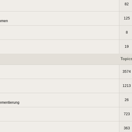
82
125
thmen
8
19
Topic
3574
1213
26
lementierung
723
363