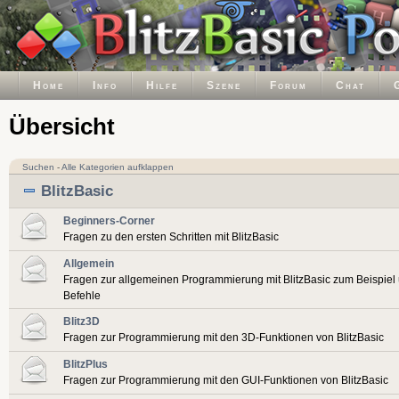
Home
Info
Hilfe
Szene
Forum
Chat
Übersicht
Suchen
-
Alle Kategorien aufklappen
BlitzBasic
Beginners-Corner
Fragen zu den ersten Schritten mit BlitzBasic
Allgemein
Fragen zur allgemeinen Programmierung mit BlitzBasic zum Beispiel
Befehle
Blitz3D
Fragen zur Programmierung mit den 3D-Funktionen von BlitzBasic
BlitzPlus
Fragen zur Programmierung mit den GUI-Funktionen von BlitzBasic