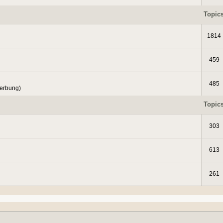
Topic
1814
459
485
Werbung)
Topic
303
613
261