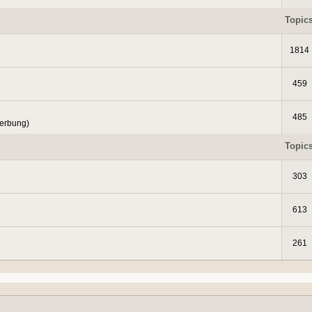
Topic
1814
459
485
Werbung)
Topic
303
613
261