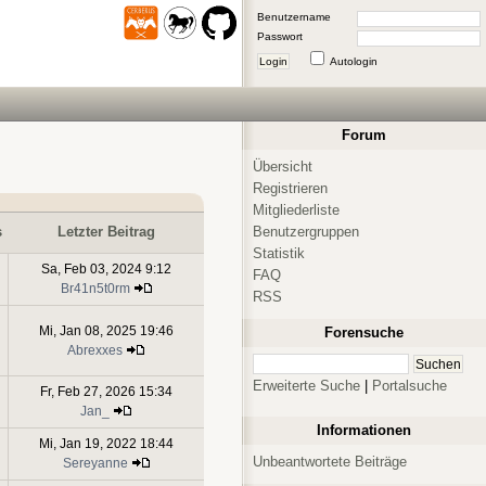
Benutzername
Passwort
Login
Autologin
Forum
Übersicht
Registrieren
Mitgliederliste
Benutzergruppen
s
Letzter Beitrag
Statistik
Sa, Feb 03, 2024 9:12
FAQ
Br41n5t0rm
RSS
Mi, Jan 08, 2025 19:46
Forensuche
Abrexxes
Erweiterte Suche
|
Portalsuche
Fr, Feb 27, 2026 15:34
Jan_
Informationen
Mi, Jan 19, 2022 18:44
Unbeantwortete Beiträge
Sereyanne