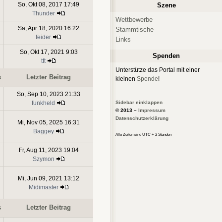
So, Okt 08, 2017 17:49
Szene
Thunder
Wettbewerbe
Sa, Apr 18, 2020 16:22
Stammtische
feider
Links
So, Okt 17, 2021 9:03
Spenden
tft
Unterstütze das Portal mit einer
s
Letzter Beitrag
kleinen
Spende
!
So, Sep 10, 2023 21:33
Sidebar einklappen
funkheld
© 2013 –
Impressum
Datenschutzerklärung
Mi, Nov 05, 2025 16:31
Baggey
Alle Zeiten sind UTC + 2 Stunden
Fr, Aug 11, 2023 19:04
Szymon
Mi, Jun 09, 2021 13:12
Midimaster
s
Letzter Beitrag