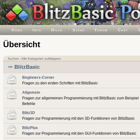
Home
Info
Hilfe
Szene
Forum
Chat
Übersicht
Suchen
-
Alle Kategorien aufklappen
BlitzBasic
Beginners-Corner
Fragen zu den ersten Schritten mit BlitzBasic
Allgemein
Fragen zur allgemeinen Programmierung mit BlitzBasic zum Beispiel
Befehle
Blitz3D
Fragen zur Programmierung mit den 3D-Funktionen von BlitzBasic
BlitzPlus
Fragen zur Programmierung mit den GUI-Funktionen von BlitzBasic