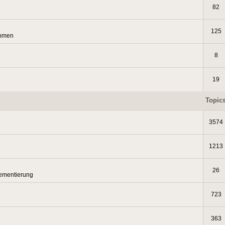
82
125
thmen
8
19
Topic
3574
1213
26
lementierung
723
363