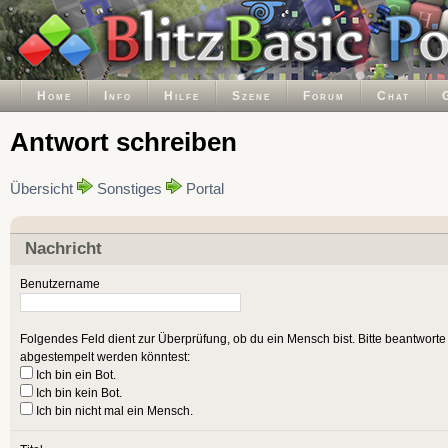
Home
Info
Hilfe
Szene
Forum
Chat
Antwort schreiben
Übersicht
Sonstiges
Portal
Nachricht
Benutzername
Folgendes Feld dient zur Überprüfung, ob du ein Mensch bist. Bitte beantwort
abgestempelt werden könntest:
Ich bin ein Bot.
Ich bin kein Bot.
Ich bin nicht mal ein Mensch.