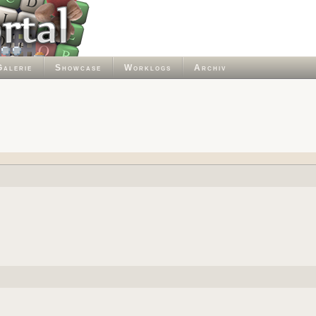
Galerie
Showcase
Worklogs
Archiv