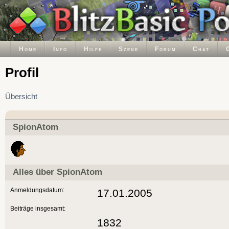
Home
Info
Hilfe
Szene
Forum
Chat
Profil
Übersicht
SpionAtom
Alles über SpionAtom
Anmeldungsdatum:
17.01.2005
Beiträge insgesamt:
1832