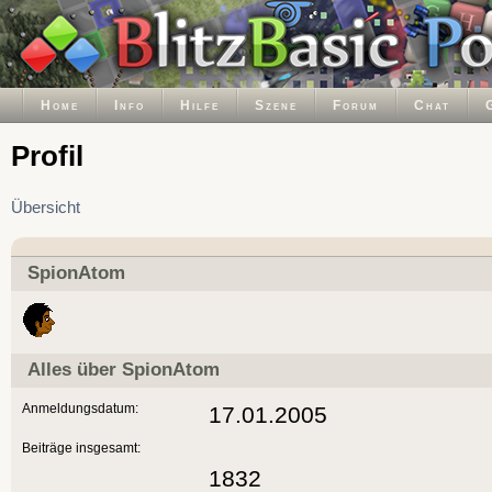
Home
Info
Hilfe
Szene
Forum
Chat
Profil
Übersicht
SpionAtom
Alles über SpionAtom
Anmeldungsdatum:
17.01.2005
Beiträge insgesamt:
1832