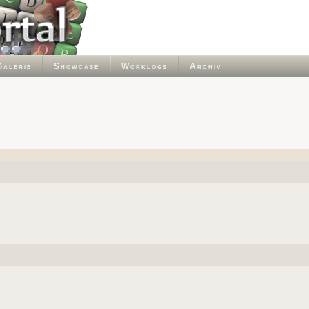
Galerie
Showcase
Worklogs
Archiv