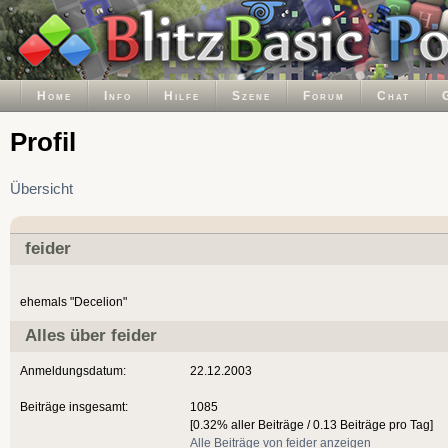
Home
Info
Hilfe
Szene
Forum
Chat
Profil
Übersicht
feider
ehemals "Decelion"
Alles über feider
Anmeldungsdatum:
22.12.2003
Beiträge insgesamt:
1085
[0.32% aller Beiträge / 0.13 Beiträge pro Tag]
Alle Beiträge von feider anzeigen