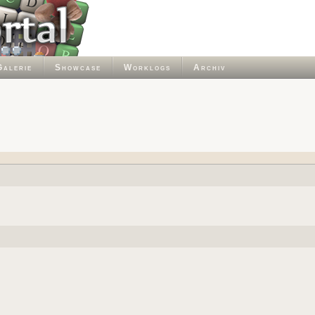
Galerie
Showcase
Worklogs
Archiv