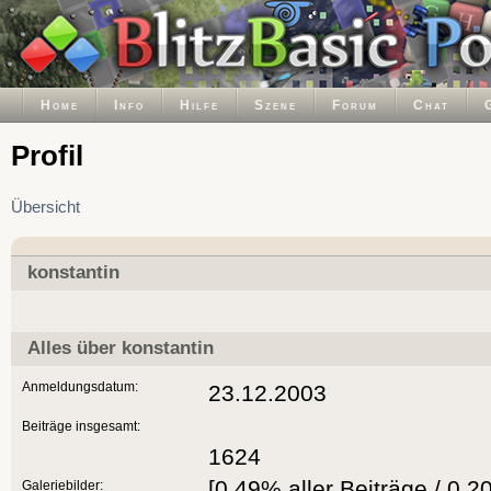
Home
Info
Hilfe
Szene
Forum
Chat
Profil
Übersicht
konstantin
Alles über konstantin
Anmeldungsdatum:
23.12.2003
Beiträge insgesamt:
1624
[0.49% aller Beiträge / 0.2
Galeriebilder: