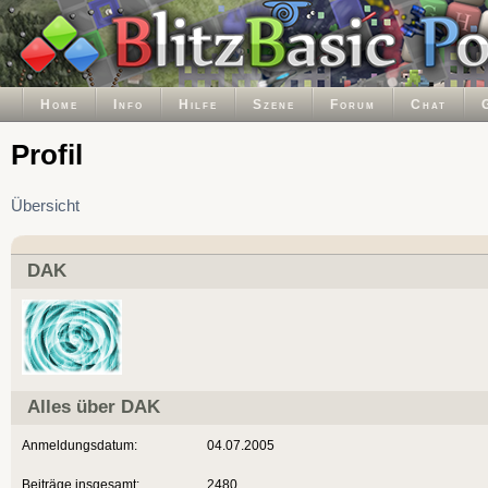
Home
Info
Hilfe
Szene
Forum
Chat
Profil
Übersicht
DAK
Alles über DAK
Anmeldungsdatum:
04.07.2005
Beiträge insgesamt:
2480