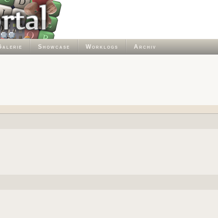
Galerie
Showcase
Worklogs
Archiv