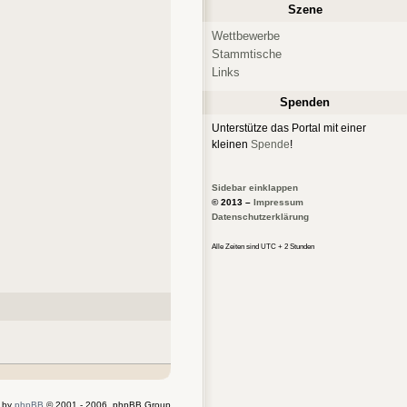
Szene
Wettbewerbe
Stammtische
Links
Spenden
Unterstütze das Portal mit einer
kleinen
Spende
!
Sidebar einklappen
© 2013 –
Impressum
Datenschutzerklärung
Alle Zeiten sind UTC + 2 Stunden
 by
phpBB
© 2001 - 2006, phpBB Group