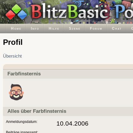
Home
Info
Hilfe
Szene
Forum
Chat
Profil
Übersicht
Farbfinsternis
Alles über Farbfinsternis
Anmeldungsdatum:
10.04.2006
Beiträge insgesamt: