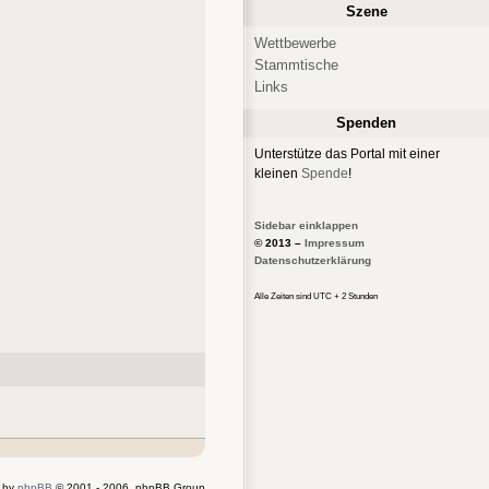
Szene
Wettbewerbe
Stammtische
Links
Spenden
Unterstütze das Portal mit einer
kleinen
Spende
!
Sidebar einklappen
© 2013 –
Impressum
Datenschutzerklärung
Alle Zeiten sind UTC + 2 Stunden
 by
phpBB
© 2001 - 2006, phpBB Group