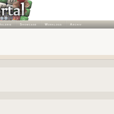
Galerie
Showcase
Worklogs
Archiv