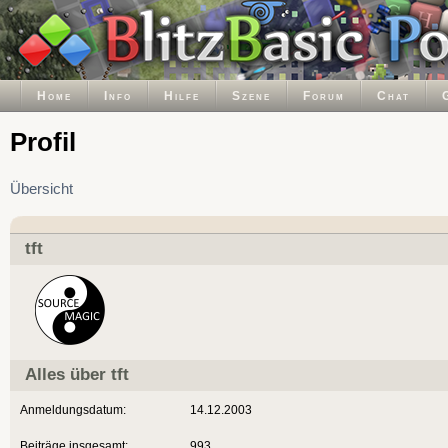
Home
Info
Hilfe
Szene
Forum
Chat
Profil
Übersicht
tft
Alles über tft
Anmeldungsdatum:
14.12.2003
Beiträge insgesamt:
993