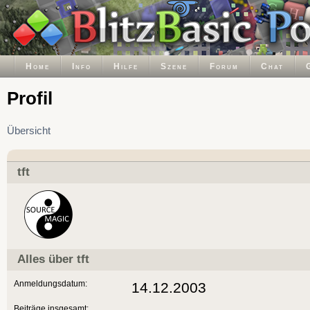
Home
Info
Hilfe
Szene
Forum
Chat
Profil
Übersicht
tft
Alles über tft
Anmeldungsdatum:
14.12.2003
Beiträge insgesamt: