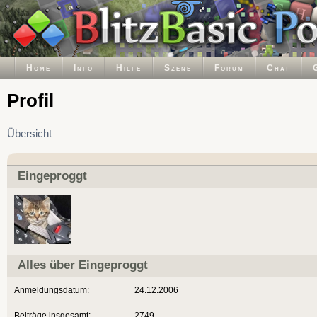
Home
Info
Hilfe
Szene
Forum
Chat
Profil
Übersicht
Eingeproggt
Alles über Eingeproggt
Anmeldungsdatum:
24.12.2006
Beiträge insgesamt:
2749