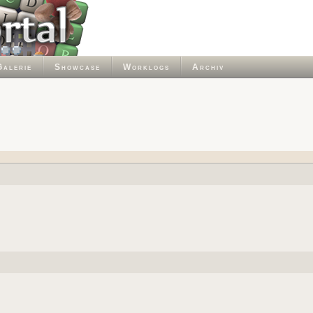
Galerie
Showcase
Worklogs
Archiv