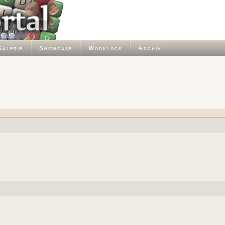
Galerie
Showcase
Worklogs
Archiv