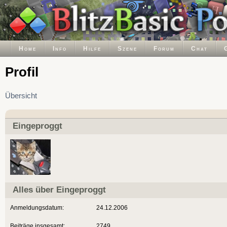
Home
Info
Hilfe
Szene
Forum
Chat
Profil
Übersicht
Eingeproggt
Alles über Eingeproggt
Anmeldungsdatum:
24.12.2006
Beiträge insgesamt:
2749