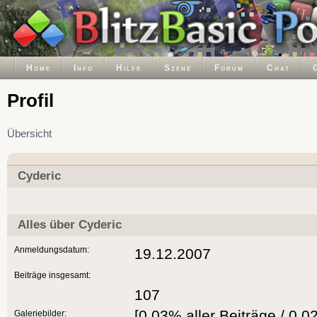
Home
Info
Hilfe
Szene
Forum
Chat
Profil
Übersicht
Cyderic
Alles über Cyderic
Anmeldungsdatum:
19.12.2007
Beiträge insgesamt:
107
[0.03% aller Beiträge / 0.0
Galeriebilder: