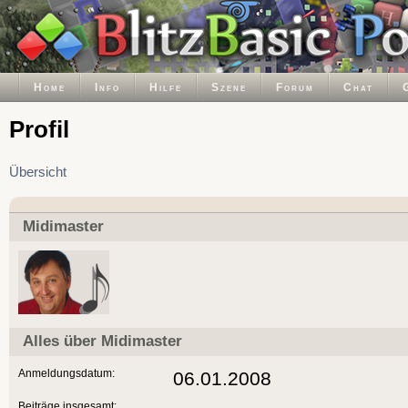
Home
Info
Hilfe
Szene
Forum
Chat
Profil
Übersicht
Midimaster
Alles über Midimaster
Anmeldungsdatum:
06.01.2008
Beiträge insgesamt: