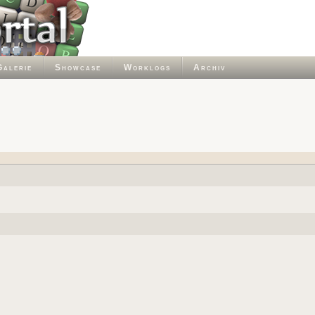
Galerie
Showcase
Worklogs
Archiv