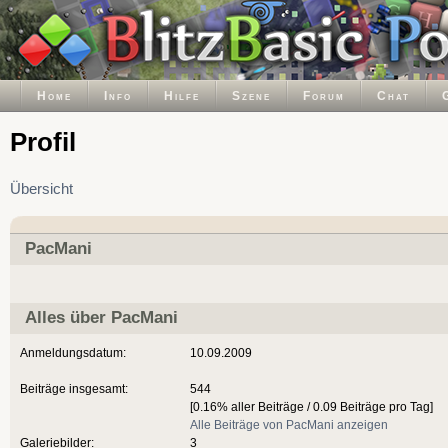
Home
Info
Hilfe
Szene
Forum
Chat
Profil
Übersicht
PacMani
Alles über PacMani
Anmeldungsdatum:
10.09.2009
Beiträge insgesamt:
544
[0.16% aller Beiträge / 0.09 Beiträge pro Tag]
Alle Beiträge von PacMani anzeigen
Galeriebilder:
3