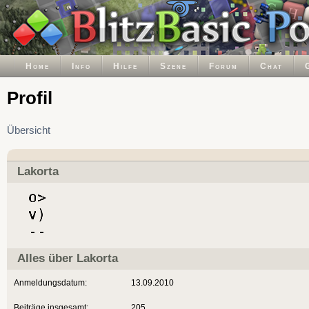
Home
Info
Hilfe
Szene
Forum
Chat
Profil
Übersicht
Lakorta
Alles über Lakorta
Anmeldungsdatum:
13.09.2010
Beiträge insgesamt:
205