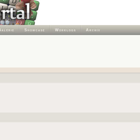
Galerie
Showcase
Worklogs
Archiv