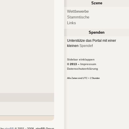
Szene
Wettbewerbe
Stammtische
Links
Spenden
Unterstütze das Portal mit einer
kleinen
Spende
!
Sidebar einklappen
© 2013 –
Impressum
Datenschutzerklärung
Alle Zeiten sind UTC + 2 Stunden
 by
phpBB
© 2001 - 2006, phpBB Group