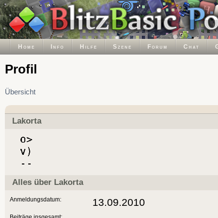
Home
Info
Hilfe
Szene
Forum
Chat
Profil
Übersicht
Lakorta
Alles über Lakorta
Anmeldungsdatum:
13.09.2010
Beiträge insgesamt: