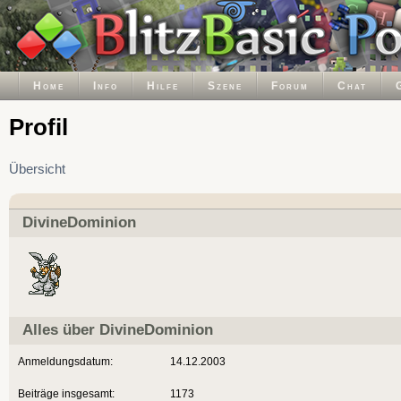
Home
Info
Hilfe
Szene
Forum
Chat
Profil
Übersicht
DivineDominion
Alles über DivineDominion
Anmeldungsdatum:
14.12.2003
Beiträge insgesamt:
1173