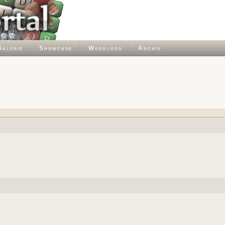
Galerie
Showcase
Worklogs
Archiv