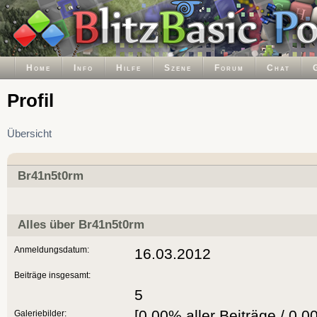
Home
Info
Hilfe
Szene
Forum
Chat
Profil
Übersicht
Br41n5t0rm
Alles über Br41n5t0rm
Anmeldungsdatum:
16.03.2012
Beiträge insgesamt:
5
[0.00% aller Beiträge / 0.0
Galeriebilder: