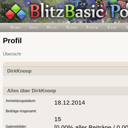
Home
Info
Hilfe
Szene
Forum
Chat
Profil
Übersicht
DirkKnoop
Alles über DirkKnoop
Anmeldungsdatum:
18.12.2014
Beiträge insgesamt:
15
[0.00% aller Beiträge / 0.0
Galeriebilder: