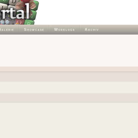
Galerie
Showcase
Worklogs
Archiv