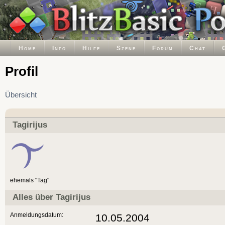
Home
Info
Hilfe
Szene
Forum
Chat
Profil
Übersicht
Tagirijus
ehemals "Tag"
Alles über Tagirijus
Anmeldungsdatum:
10.05.2004