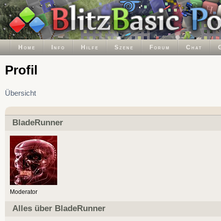
Home
Info
Hilfe
Szene
Forum
Chat
Profil
Übersicht
BladeRunner
Moderator
Alles über BladeRunner