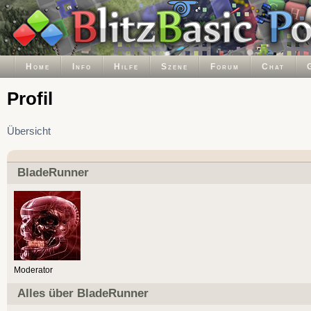
Home
Info
Hilfe
Szene
Forum
Chat
Profil
Übersicht
BladeRunner
Moderator
Alles über BladeRunner