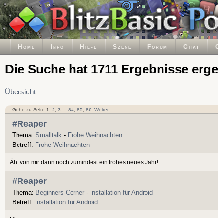
Home
Info
Hilfe
Szene
Forum
Chat
Die Suche hat 1711 Ergebnisse erg
Übersicht
Gehe zu Seite
1
,
2
,
3
...
84
,
85
,
86
Weiter
#Reaper
Thema:
Smalltalk
-
Frohe Weihnachten
Betreff:
Frohe Weihnachten
Äh, von mir dann noch zumindest ein frohes neues Jahr!
#Reaper
Thema:
Beginners-Corner
-
Installation für Android
Betreff:
Installation für Android