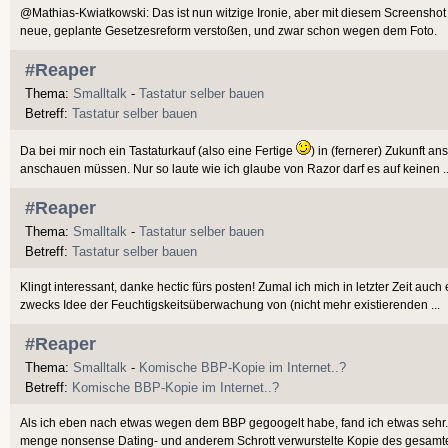
@Mathias-Kwiatkowski: Das ist nun witzige Ironie, aber mit diesem Screenshot w
neue, geplante Gesetzesreform verstoßen, und zwar schon wegen dem Foto.
#Reaper
Thema:
Smalltalk
-
Tastatur selber bauen
Betreff:
Tastatur selber bauen
Da bei mir noch ein Tastaturkauf (also eine Fertige
) in (fernerer) Zukunft a
anschauen müssen. Nur so laute wie ich glaube von Razor darf es auf keinen ..
#Reaper
Thema:
Smalltalk
-
Tastatur selber bauen
Betreff:
Tastatur selber bauen
Klingt interessant, danke hectic fürs posten! Zumal ich mich in letzter Zeit auch 
zwecks Idee der Feuchtigskeitsüberwachung von (nicht mehr existierenden ...
#Reaper
Thema:
Smalltalk
-
Komische BBP-Kopie im Internet..?
Betreff:
Komische BBP-Kopie im Internet..?
Als ich eben nach etwas wegen dem BBP gegoogelt habe, fand ich etwas sehr..
menge nonsense Dating- und anderem Schrott verwurstelte Kopie des gesamten