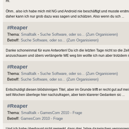
Hi.
Öhm.. also ich habe mich mit NG und Android nie beschäftigt und musste erst
daher kann ich nur grob dazu was sagen und schätzen. Also wenn du sch ...
#Reaper
Thema:
Smalltalk
-
Suche Software, oder so... (Zum Organisieren)
Betreff:
Suche Software, oder so... (Zum Organisieren)
Danke schoneinmal für eure Antworten! Da ich die letzten Tage nicht so die Zei
anzuschauen und übers verlängerte WE weg bin wollte ich nun aber trotzdem s
#Reaper
Thema:
Smalltalk
-
Suche Software, oder so... (Zum Organisieren)
Betreff:
Suche Software, oder so... (Zum Organisieren)
Entschuldigt diesen blödsinnigen Titel, aber im Grunde trifft er recht gut auf m
seit Wochen überlege hier nachzufragen, aber kein klarerer Gedanken sic ...
#Reaper
Thema:
Smalltalk
-
GamesCom 2010 - Frage
Betreff:
GamesCom 2010 - Frage
Und ich habe überhaupt nicht gemerkt, dass drei Jahre dazwischen vergangen