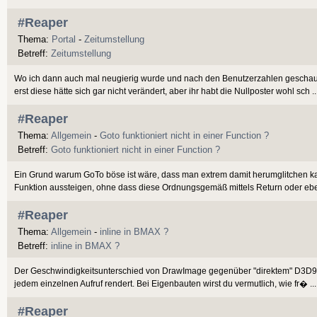
#Reaper
Thema:
Portal
-
Zeitumstellung
Betreff:
Zeitumstellung
Wo ich dann auch mal neugierig wurde und nach den Benutzerzahlen geschau
erst diese hätte sich gar nicht verändert, aber ihr habt die Nullposter wohl sch ..
#Reaper
Thema:
Allgemein
-
Goto funktioniert nicht in einer Function ?
Betreff:
Goto funktioniert nicht in einer Function ?
Ein Grund warum GoTo böse ist wäre, dass man extrem damit herumglitchen ka
Funktion aussteigen, ohne dass diese Ordnungsgemäß mittels Return oder ebe
#Reaper
Thema:
Allgemein
-
inline in BMAX ?
Betreff:
inline in BMAX ?
Der Geschwindigkeitsunterschied von DrawImage gegenüber "direktem" D3D9 
jedem einzelnen Aufruf rendert. Bei Eigenbauten wirst du vermutlich, wie fr� ...
#Reaper