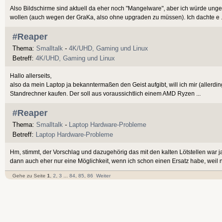
Also Bildschirme sind aktuell da eher noch "Mangelware", aber ich würde u
wollen (auch wegen der GraKa, also ohne upgraden zu müssen). Ich dachte e .
#Reaper
Thema:
Smalltalk
-
4K/UHD, Gaming und Linux
Betreff:
4K/UHD, Gaming und Linux
Hallo allerseits,
also da mein Laptop ja bekanntermaßen den Geist aufgibt, will ich mir (allerd
Standrechner kaufen. Der soll aus voraussichtlich einem AMD Ryzen ...
#Reaper
Thema:
Smalltalk
-
Laptop Hardware-Probleme
Betreff:
Laptop Hardware-Probleme
Hm, stimmt, der Vorschlag und dazugehörig das mit den kalten Lötstellen war
dann auch eher nur eine Möglichkeit, wenn ich schon einen Ersatz habe, weil n 
Gehe zu Seite
1
,
2
,
3
...
84
,
85
,
86
Weiter