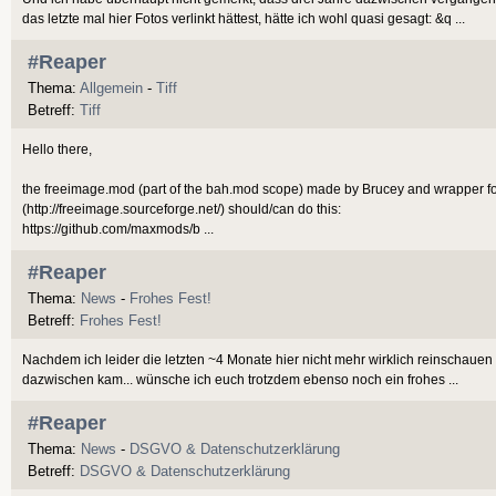
das letzte mal hier Fotos verlinkt hättest, hätte ich wohl quasi gesagt: &q ...
#Reaper
Thema:
Allgemein
-
Tiff
Betreff:
Tiff
Hello there,
the freeimage.mod (part of the bah.mod scope) made by Brucey and wrapper fo
(http://freeimage.sourceforge.net/) should/can do this:
https://github.com/maxmods/b ...
#Reaper
Thema:
News
-
Frohes Fest!
Betreff:
Frohes Fest!
Nachdem ich leider die letzten ~4 Monate hier nicht mehr wirklich reinschauen
dazwischen kam... wünsche ich euch trotzdem ebenso noch ein frohes ...
#Reaper
Thema:
News
-
DSGVO & Datenschutzerklärung
Betreff:
DSGVO & Datenschutzerklärung