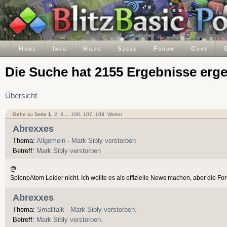
Home
Info
Hilfe
Szene
Forum
Chat
Die Suche hat 2155 Ergebnisse erg
Übersicht
Gehe zu Seite
1
,
2
,
3
...
106
,
107
,
108
Weiter
Abrexxes
Thema:
Allgemein
-
Mark Sibly verstorben
Betreff:
Mark Sibly verstorben
@
SpionpAtom Leider nicht. Ich wollte es als offizielle News machen, aber die Fo
Abrexxes
Thema:
Smalltalk
-
Mark Sibly verstorben.
Betreff:
Mark Sibly verstorben.