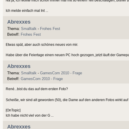
Na ja, ich wollte mich schon immer mal mit so einem Teil beschäftigen, bisher b
Ich melde einfach mal Int ...
Abrexxes
Thema:
Smalltalk
-
Frohes Fest
Betreff:
Frohes Fest
Etwas spät, aber auch schönes neues von mir.
Habe über die Feiertage einen neuen PC hoch gezogen, jetzt läuft der Gamepas
Abrexxes
Thema:
Smalltalk
-
GamesCom 2010 - Frage
Betreff:
GamesCom 2010 - Frage
René...bist du das auf dem ersten Foto?
Scheiße, wir sind alt geworden (50), die Dame auf den anderen Fotos wirkt auf
[OnTopic]
Ich habe nicht viel von der G ...
Abrexxes