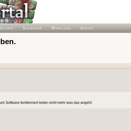
Galerie
Showcase
Worklogs
Archiv
eben.
rum Software funktioniert leider nicht mehr was das angeht.