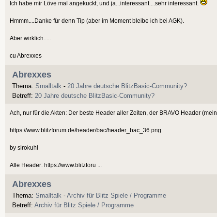
Ich habe mir Löve mal angekuckt, und ja...interessant....sehr interessant.
Hmmm....Danke für denn Tip (aber im Moment bleibe ich bei AGK).
Aber wirklich.....
cu Abrexxes
Abrexxes
Thema:
Smalltalk
-
20 Jahre deutsche BlitzBasic-Community?
Betreff:
20 Jahre deutsche BlitzBasic-Community?
Ach, nur für die Akten: Der beste Header aller Zeiten, der BRAVO Header (mei
https://www.blitzforum.de/header/bac/header_bac_36.png
by sirokuhl
Alle Header: https://www.blitzforu ...
Abrexxes
Thema:
Smalltalk
-
Archiv für Blitz Spiele / Programme
Betreff:
Archiv für Blitz Spiele / Programme