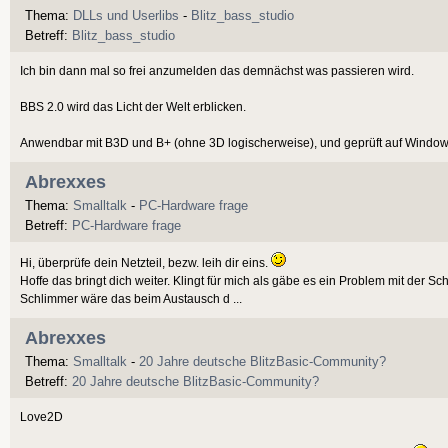
Thema:
DLLs und Userlibs
-
Blitz_bass_studio
Betreff:
Blitz_bass_studio
Ich bin dann mal so frei anzumelden das demnächst was passieren wird.
BBS 2.0 wird das Licht der Welt erblicken.
Anwendbar mit B3D und B+ (ohne 3D logischerweise), und geprüft auf Windows
Abrexxes
Thema:
Smalltalk
-
PC-Hardware frage
Betreff:
PC-Hardware frage
Hi, überprüfe dein Netzteil, bezw. leih dir eins.
Hoffe das bringt dich weiter. Klingt für mich als gäbe es ein Problem mit der S
Schlimmer wäre das beim Austausch d ...
Abrexxes
Thema:
Smalltalk
-
20 Jahre deutsche BlitzBasic-Community?
Betreff:
20 Jahre deutsche BlitzBasic-Community?
Love2D