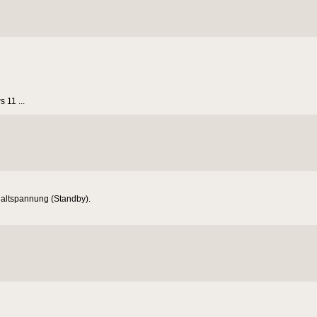
 11 ...
chaltspannung (Standby).