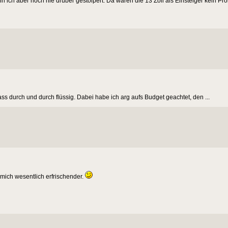
in ich aber noch nie drüber gestolpert. Da wären die 13 Zoll als Einsteiger kein Pr
s durch und durch flüssig. Dabei habe ich arg aufs Budget geachtet, den ...
 mich wesentlich erfrischender.