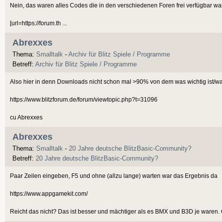
Nein, das waren alles Codes die in den verschiedenen Foren frei verfügbar war
[url=https://forum.th ...
Abrexxes
Thema:
Smalltalk
-
Archiv für Blitz Spiele / Programme
Betreff:
Archiv für Blitz Spiele / Programme
Also hier in denn Downloads nicht schon mal >90% von dem was wichtig ist/wa
https://www.blitzforum.de/forum/viewtopic.php?t=31096
cu Abrexxes
Abrexxes
Thema:
Smalltalk
-
20 Jahre deutsche BlitzBasic-Community?
Betreff:
20 Jahre deutsche BlitzBasic-Community?
Paar Zeilen eingeben, F5 und ohne (allzu lange) warten war das Ergebnis da
https://www.appgamekit.com/
Reicht das nicht? Das ist besser und mächtiger als es BMX und B3D je waren. Ok