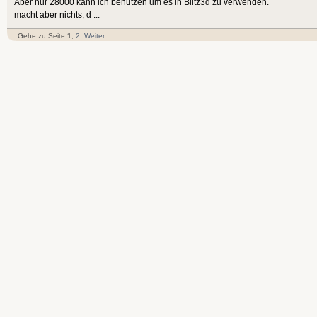
Aber nur 28000 kann ich benutzen um es in Blitz3d zu verwenden.
macht aber nichts, d ...
Gehe zu Seite
1
,
2
Weiter