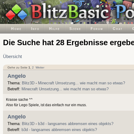
Home
Info
Hilfe
Szene
Forum
Chat
Die Suche hat 28 Ergebnisse ergeb
Übersicht
Gehe zu Seite
1
,
2
Weiter
Angelo
Thema:
Blitz3D
-
Minecraft Umsetzung... wie macht man so etwas?
Betreff:
Minecraft Umsetzung... wie macht man so etwas?
Krasse sache ^^
Also für Lego Spiele, ist das einfach nur ein muss.
Angelo
Thema:
Blitz3D
-
b3d - langsames abbremsen eines objekts?
Betreff:
b3d - langsames abbremsen eines objekts?