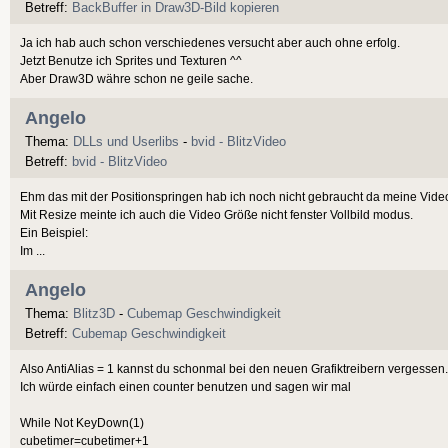
Betreff:
BackBuffer in Draw3D-Bild kopieren
Ja ich hab auch schon verschiedenes versucht aber auch ohne erfolg.
Jetzt Benutze ich Sprites und Texturen ^^
Aber Draw3D währe schon ne geile sache.
Angelo
Thema:
DLLs und Userlibs
-
bvid - BlitzVideo
Betreff:
bvid - BlitzVideo
Ehm das mit der Positionspringen hab ich noch nicht gebraucht da meine Videos 
Mit Resize meinte ich auch die Video Größe nicht fenster Vollbild modus.
Ein Beispiel:
Im ...
Angelo
Thema:
Blitz3D
-
Cubemap Geschwindigkeit
Betreff:
Cubemap Geschwindigkeit
Also AntiAlias = 1 kannst du schonmal bei den neuen Grafiktreibern vergessen.
Ich würde einfach einen counter benutzen und sagen wir mal
While Not KeyDown(1)
cubetimer=cubetimer+1