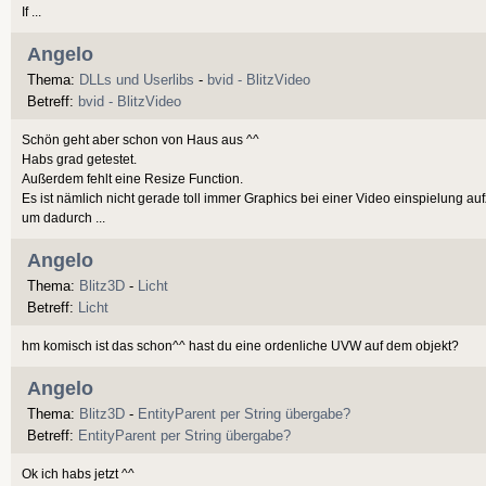
If ...
Angelo
Thema:
DLLs und Userlibs
-
bvid - BlitzVideo
Betreff:
bvid - BlitzVideo
Schön geht aber schon von Haus aus ^^
Habs grad getestet.
Außerdem fehlt eine Resize Function.
Es ist nämlich nicht gerade toll immer Graphics bei einer Video einspielung auf
um dadurch ...
Angelo
Thema:
Blitz3D
-
Licht
Betreff:
Licht
hm komisch ist das schon^^ hast du eine ordenliche UVW auf dem objekt?
Angelo
Thema:
Blitz3D
-
EntityParent per String übergabe?
Betreff:
EntityParent per String übergabe?
Ok ich habs jetzt ^^