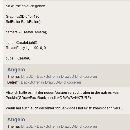
So würde es auch gehen.
Graphics3D 640, 480
SetBuffer BackBuffer()
camera = CreateCamera()
light = CreateLight()
RotateEntity light, 90, 0, 0
cube = CreateC ...
Angelo
Thema:
Blitz3D
-
BackBuffer in Draw3D-Bild kopieren
Betreff:
BackBuffer in Draw3D-Bild kopieren
Also ich hatte es mit der neuen Version versucht, aber in der gab es kein
PeekInt(GDrawFaceBank,handle+DRAWBANKTURE)
Wenn bei euch auch der fehler "bbBank does not exist" kommt dann vers ...
Angelo
Thema:
Blitz3D
-
BackBuffer in Draw3D-Bild kopieren