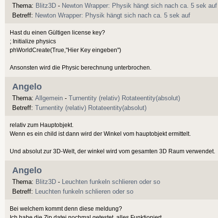
Thema:
Blitz3D
-
Newton Wrapper: Physik hängt sich nach ca. 5 sek auf
Betreff:
Newton Wrapper: Physik hängt sich nach ca. 5 sek auf
Hast du einen Gültigen license key?
; Initialize physics
phWorldCreate(True,"Hier Key eingeben")
Ansonsten wird die Physic berechnung unterbrochen.
Angelo
Thema:
Allgemein
-
Turnentity (relativ) Rotateentity(absolut)
Betreff:
Turnentity (relativ) Rotateentity(absolut)
relativ zum Hauptobjekt.
Wenn es ein child ist dann wird der Winkel vom hauptobjekt ermittelt.
Und absolut zur 3D-Welt, der winkel wird vom gesamten 3D Raum verwendet.
Angelo
Thema:
Blitz3D
-
Leuchten funkeln schlieren oder so
Betreff:
Leuchten funkeln schlieren oder so
Bei welchem kommt denn diese meldung?
Ich habe die Zip datei nochmal getestet, alles Funktioniert.