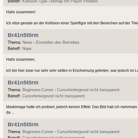
Betreff:
Kollision Type-Tilemap mit Player Problem
Hallo zusammen!
Ich sitze gerade an der Kollision einer Spielfigur mit den Bereichen auf der Til
Br41n5t0rm
Thema:
News
-
Einstellen des Betriebes
Betreff:
Nope
Hallo zusammen,
ich bin hier zwar nur sehr sehr selten in Erscheinung getreten, war jedoch im 
Br41n5t0rm
Thema:
Beginners-Corner
-
Cursorhintergrund nicht transparent
Betreff:
Cursorhintergrund nicht transparent
Maskimage hatte ich probiert, jedoch keinen Effekt. Das Bild hab ich mehrmals be
da ...
Br41n5t0rm
Thema:
Beginners-Corner
-
Cursorhintergrund nicht transparent
Betreff:
Cursorhintergrund nicht transparent