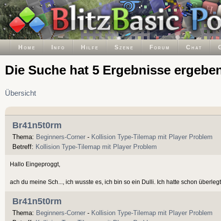
Home
Info
Hilfe
Szene
Forum
Chat
Die Suche hat 5 Ergebnisse ergeben
Übersicht
Br41n5t0rm
Thema:
Beginners-Corner
-
Kollision Type-Tilemap mit Player Problem
Betreff:
Kollision Type-Tilemap mit Player Problem
Hallo Eingeproggt,
ach du meine Sch..., ich wusste es, ich bin so ein Dulli. Ich hatte schon überlegt
Br41n5t0rm
Thema:
Beginners-Corner
-
Kollision Type-Tilemap mit Player Problem