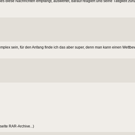
s diese Nachrichten empfängt, auswertet, darauf reagiert und seine Tätigkeit zurü
 komplex sein, für den Anfang finde ich das aber super, denn man kann einen Wettbew
selte RAR-Archive...)