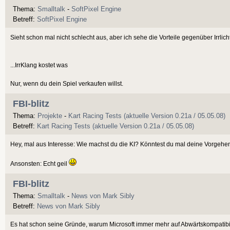
Thema:
Smalltalk
-
SoftPixel Engine
Betreff:
SoftPixel Engine
Sieht schon mal nicht schlecht aus, aber ich sehe die Vorteile gegenüber Irrlicht
...IrrKlang kostet was
Nur, wenn du dein Spiel verkaufen willst.
FBI-blitz
Thema:
Projekte
-
Kart Racing Tests (aktuelle Version 0.21a / 05.05.08)
Betreff:
Kart Racing Tests (aktuelle Version 0.21a / 05.05.08)
Hey, mal aus Interesse: Wie machst du die KI? Könntest du mal deine Vorgeh
Ansonsten: Echt geil
FBI-blitz
Thema:
Smalltalk
-
News von Mark Sibly
Betreff:
News von Mark Sibly
Es hat schon seine Gründe, warum Microsoft immer mehr auf Abwärtskompatibili