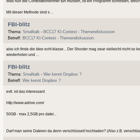
Was nun die Contestteilnehmer tun müssen, ist ein Programm schreiben, welche
Mit dieser Methode sind s ...
FBI-blitz
Thema:
Smalltalk
-
BCC17 KI-Contest - Themendiskussion
Betreff:
BCC17 KI-Contest - Themendiskussion
also ich finde die Idee echt klasse... Der Shooter mag zwar vielleicht nicht so
wiederholen und ...
FBI-blitz
Thema:
Smalltalk
-
Wer kennt Dropbox ?
Betreff:
Wer kennt Dropbox ?
evtl. ist das interessant
http://www.adrive.com/
50GB - max 2,5GB pro datei...
Darf man seine Dateien da denn verschlüsselt hochladen? (Also z.B. verschlüs