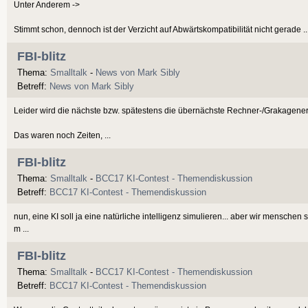
Unter Anderem ->
Stimmt schon, dennoch ist der Verzicht auf Abwärtskompatibilität nicht gerade ..
FBI-blitz
Thema:
Smalltalk
-
News von Mark Sibly
Betreff:
News von Mark Sibly
Leider wird die nächste bzw. spätestens die übernächste Rechner-/Grakagen
Das waren noch Zeiten, ...
FBI-blitz
Thema:
Smalltalk
-
BCC17 KI-Contest - Themendiskussion
Betreff:
BCC17 KI-Contest - Themendiskussion
nun, eine KI soll ja eine natürliche intelligenz simulieren... aber wir mensche
m ...
FBI-blitz
Thema:
Smalltalk
-
BCC17 KI-Contest - Themendiskussion
Betreff:
BCC17 KI-Contest - Themendiskussion