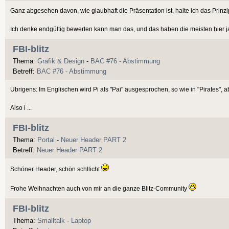
Ganz abgesehen davon, wie glaubhaft die Präsentation ist, halte ich das Prinzi
Ich denke endgültig bewerten kann man das, und das haben die meisten hier ja
FBI-blitz
Thema:
Grafik & Design
-
BAC #76 - Abstimmung
Betreff:
BAC #76 - Abstimmung
Übrigens: Im Englischen wird Pi als "Pai" ausgesprochen, so wie in "Pirates", a
Also i ...
FBI-blitz
Thema:
Portal
-
Neuer Header PART 2
Betreff:
Neuer Header PART 2
Schöner Header, schön schllicht
Frohe Weihnachten auch von mir an die ganze Blitz-Community
FBI-blitz
Thema:
Smalltalk
-
Laptop