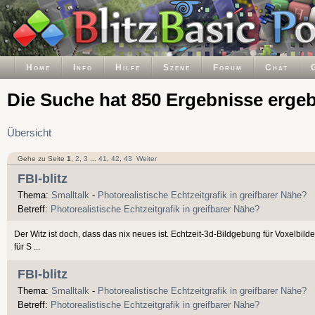
Home
Info
Hilfe
Szene
Forum
Chat
Die Suche hat 850 Ergebnisse erge
Übersicht
Gehe zu Seite
1
,
2
,
3
...
41
,
42
,
43
Weiter
FBI-blitz
Thema:
Smalltalk
-
Photorealistische Echtzeitgrafik in greifbarer Nähe?
Betreff:
Photorealistische Echtzeitgrafik in greifbarer Nähe?
Der Witz ist doch, dass das nix neues ist. Echtzeit-3d-Bildgebung für Voxelbil
für S ...
FBI-blitz
Thema:
Smalltalk
-
Photorealistische Echtzeitgrafik in greifbarer Nähe?
Betreff:
Photorealistische Echtzeitgrafik in greifbarer Nähe?