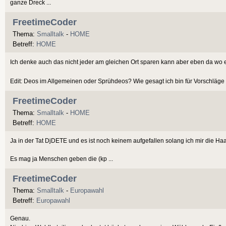
ganze Dreck ...
FreetimeCoder
Thema:
Smalltalk
-
HOME
Betreff:
HOME
Ich denke auch das nicht jeder am gleichen Ort sparen kann aber eben da wo e
Edit: Deos im Allgemeinen oder Sprühdeos? Wie gesagt ich bin für Vorschläge
FreetimeCoder
Thema:
Smalltalk
-
HOME
Betreff:
HOME
Ja in der Tat DjDETE und es ist noch keinem aufgefallen solang ich mir die 
Es mag ja Menschen geben die (kp ...
FreetimeCoder
Thema:
Smalltalk
-
Europawahl
Betreff:
Europawahl
Genau.