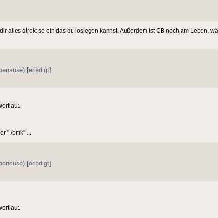
llt dir alles direkt so ein das du loslegen kannst. Außerdem ist CB noch am Leben,
ensuse) [erledigt]
ortlaut.
 "./bmk" ...
ensuse) [erledigt]
ortlaut.