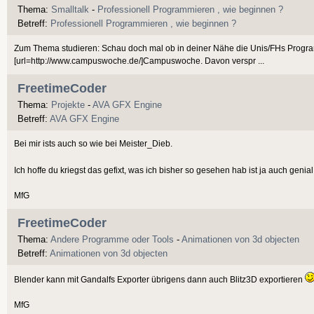
Thema:
Smalltalk
-
Professionell Programmieren , wie beginnen ?
Betreff:
Professionell Programmieren , wie beginnen ?
Zum Thema studieren: Schau doch mal ob in deiner Nähe die Unis/FHs Programm
[url=http://www.campuswoche.de/]Campuswoche. Davon verspr ...
FreetimeCoder
Thema:
Projekte
-
AVA GFX Engine
Betreff:
AVA GFX Engine
Bei mir ists auch so wie bei Meister_Dieb.
Ich hoffe du kriegst das gefixt, was ich bisher so gesehen hab ist ja auch genia
MfG
FreetimeCoder
Thema:
Andere Programme oder Tools
-
Animationen von 3d objecten
Betreff:
Animationen von 3d objecten
Blender kann mit Gandalfs Exporter übrigens dann auch Blitz3D exportieren
MfG