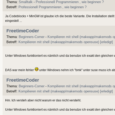
Thema:
Smalltalk
-
Professionell Programmieren , wie beginnen ?
Betreff:
Professionell Programmieren , wie beginnen ?
Ja Codeblocks + MinGW ist glaube ich die beste Variante. Die Installation ste
eingestell ...
FreetimeCoder
Thema:
Beginners-Corner
-
Kompilieren mit shell (makeapp/makemods op
Betreff:
Kompilieren mit shell (makeapp/makemods opensuse) [erledigt]
Unter Windows funktioniert es nämlich und da benutze ich exakt den gleichen w
DAS war mein fehler
unter Windows nehm ich "bmk" unter suse muss ich aber
FreetimeCoder
Thema:
Beginners-Corner
-
Kompilieren mit shell (makeapp/makemods op
Betreff:
Kompilieren mit shell (makeapp/makemods opensuse) [erledigt]
Hm. Ich versteh aber nicht warum er das nicht versteht.
Unter Windows funktioniert es nämlich und da benutze ich exakt den gleichen w