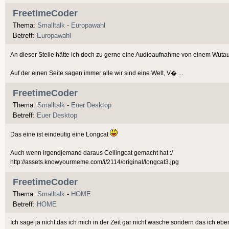
FreetimeCoder
Thema:
Smalltalk
-
Europawahl
Betreff:
Europawahl
An dieser Stelle hätte ich doch zu gerne eine Audioaufnahme von einem Wuta
Auf der einen Seite sagen immer alle wir sind eine Welt, V� ...
FreetimeCoder
Thema:
Smalltalk
-
Euer Desktop
Betreff:
Euer Desktop
Das eine ist eindeutig eine Longcat
Auch wenn irgendjemand daraus Ceilingcat gemacht hat :/
http://assets.knowyourmeme.com/i/2114/original/longcat3.jpg
FreetimeCoder
Thema:
Smalltalk
-
HOME
Betreff:
HOME
Ich sage ja nicht das ich mich in der Zeit gar nicht wasche sondern das ich e