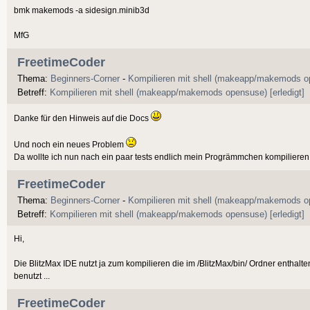
bmk makemods -a sidesign.minib3d
MfG
FreetimeCoder
Thema:
Beginners-Corner
-
Kompilieren mit shell (makeapp/makemods op
Betreff:
Kompilieren mit shell (makeapp/makemods opensuse) [erledigt]
Danke für den Hinweis auf die Docs
Und noch ein neues Problem
Da wollte ich nun nach ein paar tests endlich mein Progrämmchen kompilieren 
FreetimeCoder
Thema:
Beginners-Corner
-
Kompilieren mit shell (makeapp/makemods op
Betreff:
Kompilieren mit shell (makeapp/makemods opensuse) [erledigt]
Hi,
Die BlitzMax IDE nutzt ja zum kompilieren die im /BlitzMax/bin/ Ordner entha
benutzt ...
FreetimeCoder