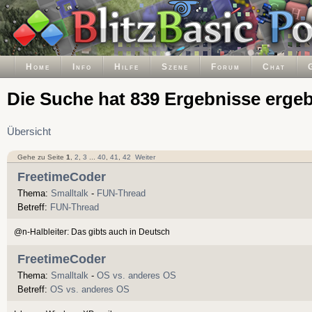
Home
Info
Hilfe
Szene
Forum
Chat
Die Suche hat 839 Ergebnisse erge
Übersicht
Gehe zu Seite
1
,
2
,
3
...
40
,
41
,
42
Weiter
FreetimeCoder
Thema:
Smalltalk
-
FUN-Thread
Betreff:
FUN-Thread
@n-Halbleiter: Das gibts auch in Deutsch
FreetimeCoder
Thema:
Smalltalk
-
OS vs. anderes OS
Betreff:
OS vs. anderes OS