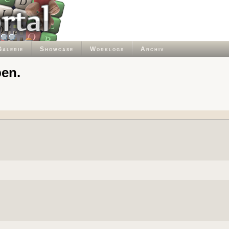
Galerie
Showcase
Worklogs
Archiv
ben.