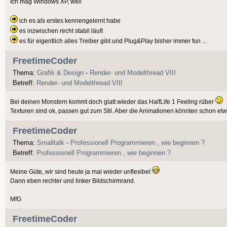
Ich mag Windows XP, weil
ich es als erstes kennengelernt habe
es inzwischen recht stabil läuft
es für eigentlich alles Treiber gibt und Plug&Play bisher immer fun ...
FreetimeCoder
Thema:
Grafik & Design
-
Render- und Modelthread VIII
Betreff:
Render- und Modelthread VIII
Bei deinen Monstern kommt doch glatt wieder das HalfLife 1 Feeling rüber
Texturen sind ok, passen gut zum Stil. Aber die Animationen könnten schon etwa
FreetimeCoder
Thema:
Smalltalk
-
Professionell Programmieren , wie beginnen ?
Betreff:
Professionell Programmieren , wie beginnen ?
Meine Güte, wir sind heute ja mal wieder unflexibel
Dann eben rechter und linker Bildschirmrand.
MfG
FreetimeCoder