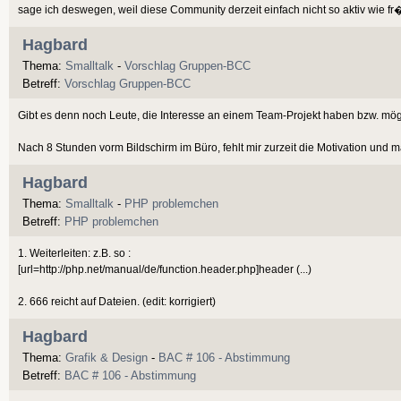
sage ich deswegen, weil diese Community derzeit einfach nicht so aktiv wie fr� 
Hagbard
Thema:
Smalltalk
-
Vorschlag Gruppen-BCC
Betreff:
Vorschlag Gruppen-BCC
Gibt es denn noch Leute, die Interesse an einem Team-Projekt haben bzw. mö
Nach 8 Stunden vorm Bildschirm im Büro, fehlt mir zurzeit die Motivation und m
Hagbard
Thema:
Smalltalk
-
PHP problemchen
Betreff:
PHP problemchen
1. Weiterleiten: z.B. so :
[url=http://php.net/manual/de/function.header.php]header (...)
2. 666 reicht auf Dateien. (edit: korrigiert)
Hagbard
Thema:
Grafik & Design
-
BAC # 106 - Abstimmung
Betreff:
BAC # 106 - Abstimmung