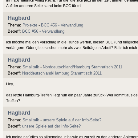
Ihr habt natürlich völlig Recht. Für die, die sich jetzt an den Zeitrahmen gehalte
Auf der anderen Seite stand beim BCC für mi ...
Hagbard
Thema:
Projekte
-
BCC #56 - Verwandlung
Betreff:
BCC #56 - Verwandlung
Ich möchte mal den Vorschlag in die Runde werfen, diesen BCC (und möglicher
verlängern. Oder gibt es schon mehr als zwei Beiträge in Arbeit? Falls ich mich ir
Hagbard
Thema:
Smalltalk
-
Norddeutschland/Hamburg Stammtisch 2011
Betreff:
Norddeutschland/Hamburg Stammtisch 2011
Hey,
das letzte Hamburg-Treffen liegt nun ein paar Jahre zurück (Wer kommt aus d
Treffen?
Hagbard
Thema:
Smalltalk
-
unsere Spiele auf der Info-Seite?
Betreff:
unsere Spiele auf der Info-Seite?
Ich meine natürlich so allgemeine Infos wie es zurzeit zu den anderen Ablegern