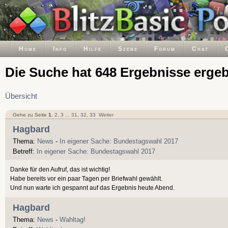
Home
Info
Hilfe
Szene
Forum
Chat
Die Suche hat 648 Ergebnisse erge
Übersicht
Gehe zu Seite
1
,
2
,
3
...
31
,
32
,
33
Weiter
Hagbard
Thema:
News
-
In eigener Sache: Bundestagswahl 2017
Betreff:
In eigener Sache: Bundestagswahl 2017
Danke für den Aufruf, das ist wichtig!
Habe bereits vor ein paar Tagen per Briefwahl gewählt.
Und nun warte ich gespannt auf das Ergebnis heute Abend.
Hagbard
Thema:
News
-
Wahltag!