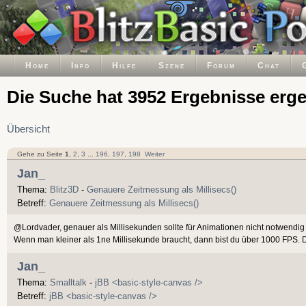
Home
Info
Hilfe
Szene
Forum
Chat
Die Suche hat 3952 Ergebnisse erg
Übersicht
Gehe zu Seite
1
,
2
,
3
...
196
,
197
,
198
Weiter
Jan_
Thema:
Blitz3D
-
Genauere Zeitmessung als Millisecs()
Betreff:
Genauere Zeitmessung als Millisecs()
@Lordvader, genauer als Millisekunden sollte für Animationen nicht notwendig 
Wenn man kleiner als 1ne Millisekunde braucht, dann bist du über 1000 FPS. D
Jan_
Thema:
Smalltalk
-
jBB <basic-style-canvas />
Betreff:
jBB <basic-style-canvas />