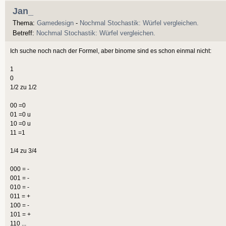
Jan_
Thema:
Gamedesign
-
Nochmal Stochastik: Würfel vergleichen.
Betreff:
Nochmal Stochastik: Würfel vergleichen.
Ich suche noch nach der Formel, aber binome sind es schon einmal nicht:
1
0
1/2 zu 1/2
00 =0
01 =0 u
10 =0 u
11 =1
1/4 zu 3/4
000 = -
001 = -
010 = -
011 = +
100 = -
101 = +
110 ...