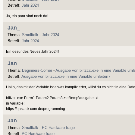
Betreff:
Jahr 2024
Ja, ein paar sind noch da!
Jan_
Thema:
Smalltalk
-
Jahr 2024
Betreff:
Jahr 2024
Ein gesundes Neues Jahr 2024!
Jan_
Thema:
Beginners-Corner
-
Ausgabe von blitzcc.exe in eine Variable uml
Betreff:
Ausgabe von blitzcc.exe in eine Variable umleiten?
Hallo, das mit der Variable ist etwas komplizierter, willst du es nicht in eine Dat
blitzcc.exe Parm1 Param2 Param3 > c:\temp\ausgabe.txt
in Variable:
https://qastack.com.de/programming ...
Jan_
Thema:
Smalltalk
-
PC-Hardware frage
Betreff:
PC-Hardware frage