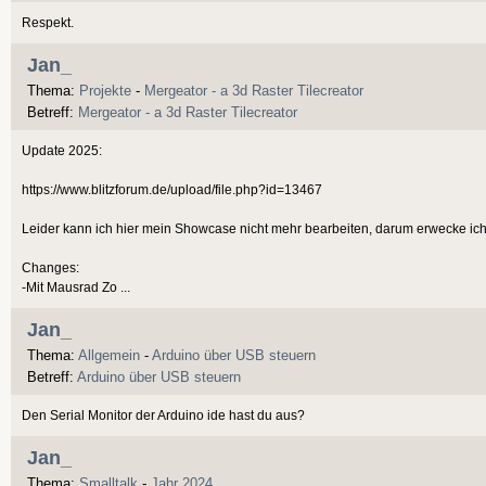
Respekt.
Jan_
Thema:
Projekte
-
Mergeator - a 3d Raster Tilecreator
Betreff:
Mergeator - a 3d Raster Tilecreator
Update 2025:
https://www.blitzforum.de/upload/file.php?id=13467
Leider kann ich hier mein Showcase nicht mehr bearbeiten, darum erwecke ic
Changes:
-Mit Mausrad Zo ...
Jan_
Thema:
Allgemein
-
Arduino über USB steuern
Betreff:
Arduino über USB steuern
Den Serial Monitor der Arduino ide hast du aus?
Jan_
Thema:
Smalltalk
-
Jahr 2024