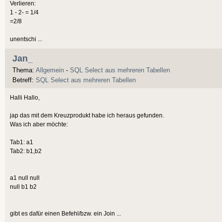
Verlieren:
1 - 2- = 1/4
=2/8
unentschi ...
Jan_
Thema:
Allgemein
-
SQL Select aus mehreren Tabellen
Betreff:
SQL Select aus mehreren Tabellen
Halli Hallo,
jap das mit dem Kreuzprodukt habe ich heraus gefunden.
Was ich aber möchte:
Tab1: a1
Tab2: b1,b2
a1 null null
null b1 b2
gibt es dafür einen Befehl/bzw. ein Join ...