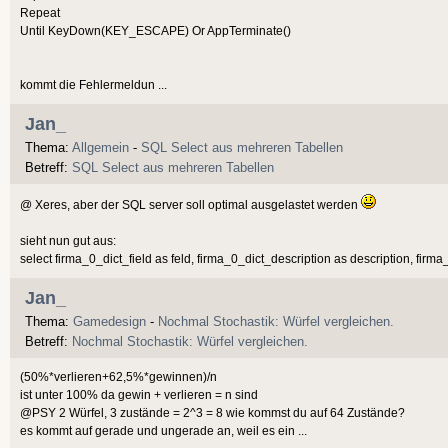
Repeat
Until KeyDown(KEY_ESCAPE) Or AppTerminate()
kommt die Fehlermeldun ...
Jan_
Thema:
Allgemein
-
SQL Select aus mehreren Tabellen
Betreff:
SQL Select aus mehreren Tabellen
@ Xeres, aber der SQL server soll optimal ausgelastet werden
sieht nun gut aus:
select firma_0_dict_field as feld, firma_0_dict_description as description, firma_
Jan_
Thema:
Gamedesign
-
Nochmal Stochastik: Würfel vergleichen.
Betreff:
Nochmal Stochastik: Würfel vergleichen.
(50%*verlieren+62,5%*gewinnen)/n
ist unter 100% da gewin + verlieren = n sind
@PSY 2 Würfel, 3 zustände = 2^3 = 8 wie kommst du auf 64 Zustände?
es kommt auf gerade und ungerade an, weil es ein ...