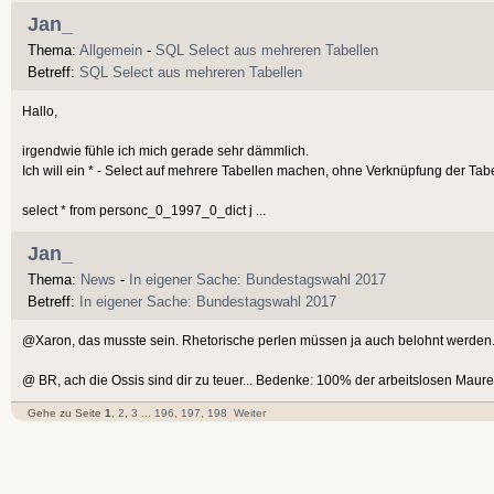
Jan_
Thema:
Allgemein
-
SQL Select aus mehreren Tabellen
Betreff:
SQL Select aus mehreren Tabellen
Hallo,
irgendwie fühle ich mich gerade sehr dämmlich.
Ich will ein * - Select auf mehrere Tabellen machen, ohne Verknüpfung der Tab
select * from personc_0_1997_0_dict j ...
Jan_
Thema:
News
-
In eigener Sache: Bundestagswahl 2017
Betreff:
In eigener Sache: Bundestagswahl 2017
@Xaron, das musste sein. Rhetorische perlen müssen ja auch belohnt werden
@ BR, ach die Ossis sind dir zu teuer... Bedenke: 100% der arbeitslosen Mau
Gehe zu Seite
1
,
2
,
3
...
196
,
197
,
198
Weiter