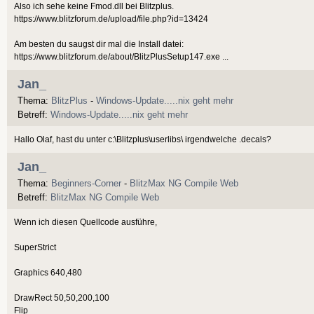
Also ich sehe keine Fmod.dll bei Blitzplus.
https://www.blitzforum.de/upload/file.php?id=13424
Am besten du saugst dir mal die Install datei:
https://www.blitzforum.de/about/BlitzPlusSetup147.exe ...
Jan_
Thema:
BlitzPlus
-
Windows-Update.....nix geht mehr
Betreff:
Windows-Update.....nix geht mehr
Hallo Olaf, hast du unter c:\Blitzplus\userlibs\ irgendwelche .decals?
Jan_
Thema:
Beginners-Corner
-
BlitzMax NG Compile Web
Betreff:
BlitzMax NG Compile Web
Wenn ich diesen Quellcode ausführe,
SuperStrict
Graphics 640,480
DrawRect 50,50,200,100
Flip