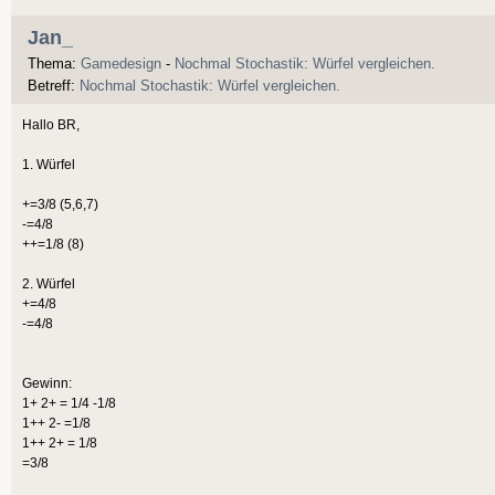
Jan_
Thema:
Gamedesign
-
Nochmal Stochastik: Würfel vergleichen.
Betreff:
Nochmal Stochastik: Würfel vergleichen.
Hallo BR,
1. Würfel
+=3/8 (5,6,7)
-=4/8
++=1/8 (8)
2. Würfel
+=4/8
-=4/8
Gewinn:
1+ 2+ = 1/4 -1/8
1++ 2- =1/8
1++ 2+ = 1/8
=3/8