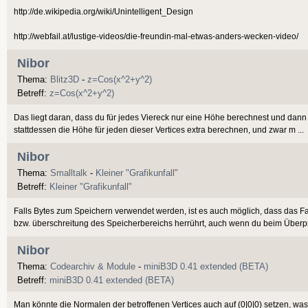
http://de.wikipedia.org/wiki/Unintelligent_Design
http://webfail.at/lustige-videos/die-freundin-mal-etwas-anders-wecken-video/
Nibor
Thema:
Blitz3D
-
z=Cos(x^2+y^2)
Betreff:
z=Cos(x^2+y^2)
Das liegt daran, dass du für jedes Viereck nur eine Höhe berechnest und dann f
stattdessen die Höhe für jeden dieser Vertices extra berechnen, und zwar m ...
Nibor
Thema:
Smalltalk
-
Kleiner "Grafikunfall"
Betreff:
Kleiner "Grafikunfall"
Falls Bytes zum Speichern verwendet werden, ist es auch möglich, dass das Fa
bzw. überschreitung des Speicherbereichs herrührt, auch wenn du beim Überpr 
Nibor
Thema:
Codearchiv & Module
-
miniB3D 0.41 extended (BETA)
Betreff:
miniB3D 0.41 extended (BETA)
Man könnte die Normalen der betroffenen Vertices auch auf (0|0|0) setzen, was