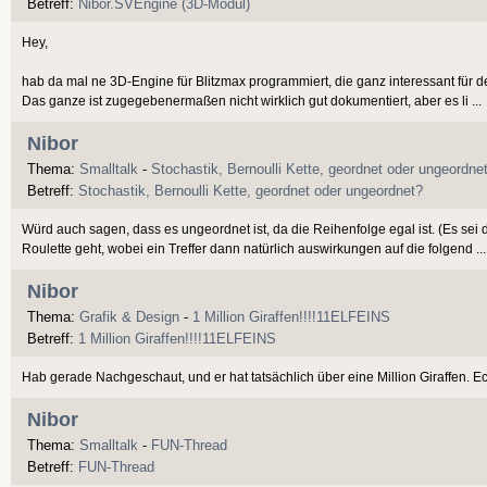
Betreff:
Nibor.SVEngine (3D-Modul)
Hey,
hab da mal ne 3D-Engine für Blitzmax programmiert, die ganz interessant für de
Das ganze ist zugegebenermaßen nicht wirklich gut dokumentiert, aber es li ...
Nibor
Thema:
Smalltalk
-
Stochastik, Bernoulli Kette, geordnet oder ungeordne
Betreff:
Stochastik, Bernoulli Kette, geordnet oder ungeordnet?
Würd auch sagen, dass es ungeordnet ist, da die Reihenfolge egal ist. (Es sei
Roulette geht, wobei ein Treffer dann natürlich auswirkungen auf die folgend ...
Nibor
Thema:
Grafik & Design
-
1 Million Giraffen!!!!11ELFEINS
Betreff:
1 Million Giraffen!!!!11ELFEINS
Hab gerade Nachgeschaut, und er hat tatsächlich über eine Million Giraffen. Ech
Nibor
Thema:
Smalltalk
-
FUN-Thread
Betreff:
FUN-Thread