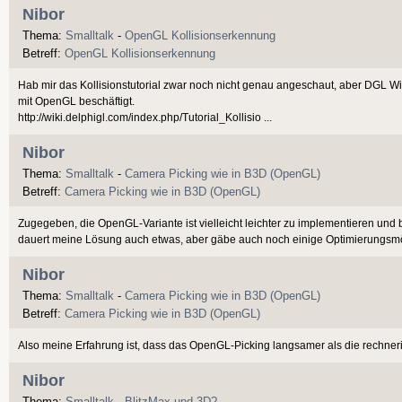
Nibor
Thema:
Smalltalk
-
OpenGL Kollisionserkennung
Betreff:
OpenGL Kollisionserkennung
Hab mir das Kollisionstutorial zwar noch nicht genau angeschaut, aber DGL Wi
mit OpenGL beschäftigt.
http://wiki.delphigl.com/index.php/Tutorial_Kollisio ...
Nibor
Thema:
Smalltalk
-
Camera Picking wie in B3D (OpenGL)
Betreff:
Camera Picking wie in B3D (OpenGL)
Zugegeben, die OpenGL-Variante ist vielleicht leichter zu implementieren und
dauert meine Lösung auch etwas, aber gäbe auch noch einige Optimierungsmög
Nibor
Thema:
Smalltalk
-
Camera Picking wie in B3D (OpenGL)
Betreff:
Camera Picking wie in B3D (OpenGL)
Also meine Erfahrung ist, dass das OpenGL-Picking langsamer als die rechneri
Nibor
Thema:
Smalltalk
-
BlitzMax und 3D?