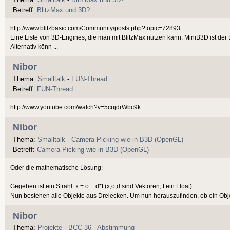
Betreff:
BlitzMax und 3D?
http://www.blitzbasic.com/Community/posts.php?topic=72893
Eine Liste von 3D-Engines, die man mit BlitzMax nutzen kann. MiniB3D ist der 
Alternativ könn ...
Nibor
Thema:
Smalltalk
-
FUN-Thread
Betreff:
FUN-Thread
http://www.youtube.com/watch?v=5cujdrWbc9k
Nibor
Thema:
Smalltalk
-
Camera Picking wie in B3D (OpenGL)
Betreff:
Camera Picking wie in B3D (OpenGL)
Oder die mathematische Lösung:
Gegeben ist ein Strahl: x = o + d*t (x,o,d sind Vektoren, t ein Float)
Nun bestehen alle Objekte aus Dreiecken. Um nun herauszufinden, ob ein Objek
Nibor
Thema:
Projekte
-
BCC 36 - Abstimmung