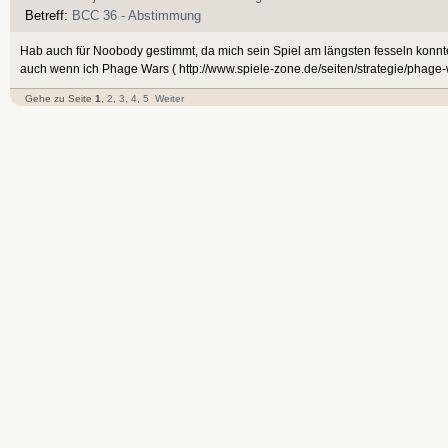
Betreff:
BCC 36 - Abstimmung
Hab auch für Noobody gestimmt, da mich sein Spiel am längsten fesseln konnt
auch wenn ich Phage Wars ( http://www.spiele-zone.de/seiten/strategie/phage-
Gehe zu Seite
1
,
2
,
3
,
4
,
5
Weiter