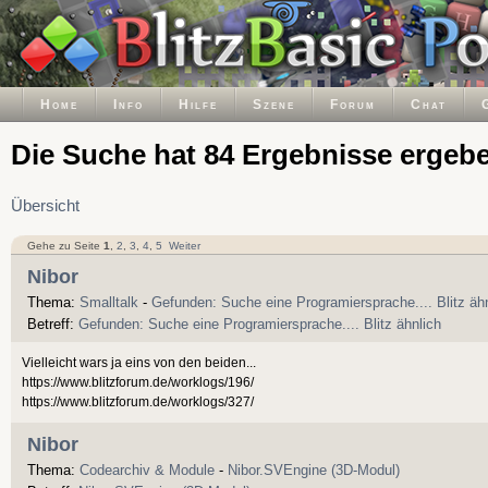
Home
Info
Hilfe
Szene
Forum
Chat
Die Suche hat 84 Ergebnisse ergeb
Übersicht
Gehe zu Seite
1
,
2
,
3
,
4
,
5
Weiter
Nibor
Thema:
Smalltalk
-
Gefunden: Suche eine Programiersprache.... Blitz äh
Betreff:
Gefunden: Suche eine Programiersprache.... Blitz ähnlich
Vielleicht wars ja eins von den beiden...
https://www.blitzforum.de/worklogs/196/
https://www.blitzforum.de/worklogs/327/
Nibor
Thema:
Codearchiv & Module
-
Nibor.SVEngine (3D-Modul)