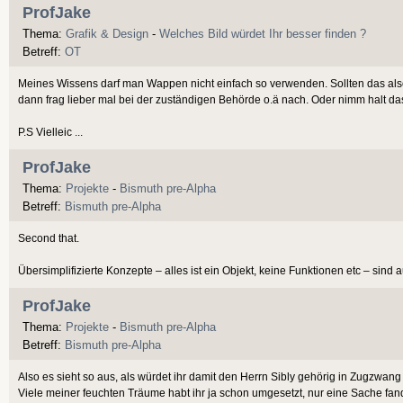
ProfJake
Thema:
Grafik & Design
-
Welches Bild würdet Ihr besser finden ?
Betreff:
OT
Meines Wissens darf man Wappen nicht einfach so verwenden. Sollten das also
dann frag lieber mal bei der zuständigen Behörde o.ä nach. Oder nimm halt das
P.S Vielleic ...
ProfJake
Thema:
Projekte
-
Bismuth pre-Alpha
Betreff:
Bismuth pre-Alpha
Second that.
Übersimplifizierte Konzepte – alles ist ein Objekt, keine Funktionen etc – sind
ProfJake
Thema:
Projekte
-
Bismuth pre-Alpha
Betreff:
Bismuth pre-Alpha
Also es sieht so aus, als würdet ihr damit den Herrn Sibly gehörig in Zugzwang
Viele meiner feuchten Träume habt ihr ja schon umgesetzt, nur eine Sache fan