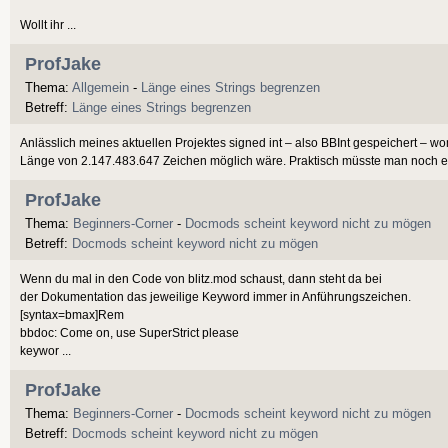
Wollt ihr ...
ProfJake
Thema:
Allgemein
-
Länge eines Strings begrenzen
Betreff:
Länge eines Strings begrenzen
Anlässlich meines aktuellen Projektes signed int – also BBInt gespeichert – wo
Länge von 2.147.483.647 Zeichen möglich wäre. Praktisch müsste man noch ein
ProfJake
Thema:
Beginners-Corner
-
Docmods scheint keyword nicht zu mögen
Betreff:
Docmods scheint keyword nicht zu mögen
Wenn du mal in den Code von blitz.mod schaust, dann steht da bei
der Dokumentation das jeweilige Keyword immer in Anführungszeichen.
[syntax=bmax]Rem
bbdoc: Come on, use SuperStrict please
keywor ...
ProfJake
Thema:
Beginners-Corner
-
Docmods scheint keyword nicht zu mögen
Betreff:
Docmods scheint keyword nicht zu mögen