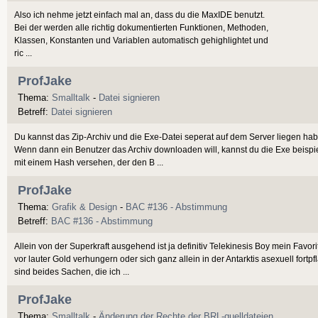
Also ich nehme jetzt einfach mal an, dass du die MaxIDE benutzt.
Bei der werden alle richtig dokumentierten Funktionen, Methoden,
Klassen, Konstanten und Variablen automatisch gehighlightet und
ric ...
ProfJake
Thema:
Smalltalk
-
Datei signieren
Betreff:
Datei signieren
Du kannst das Zip-Archiv und die Exe-Datei seperat auf dem Server liegen ha
Wenn dann ein Benutzer das Archiv downloaden will, kannst du die Exe beispi
mit einem Hash versehen, der den B ...
ProfJake
Thema:
Grafik & Design
-
BAC #136 - Abstimmung
Betreff:
BAC #136 - Abstimmung
Allein von der Superkraft ausgehend ist ja definitiv Telekinesis Boy mein Favorit
vor lauter Gold verhungern oder sich ganz allein in der Antarktis asexuell fortp
sind beides Sachen, die ich ...
ProfJake
Thema:
Smalltalk
-
Änderung der Rechte der BRL-quelldateien