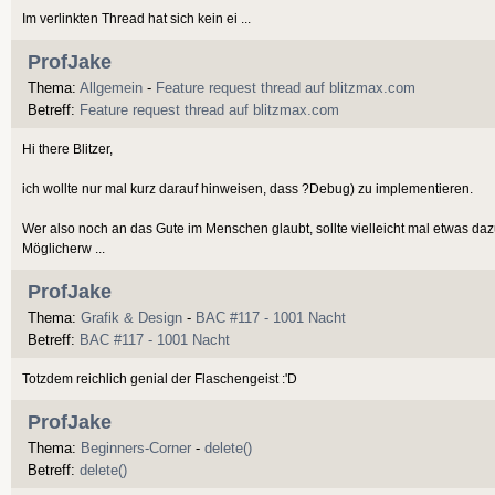
Im verlinkten Thread hat sich kein ei ...
ProfJake
Thema:
Allgemein
-
Feature request thread auf blitzmax.com
Betreff:
Feature request thread auf blitzmax.com
Hi there Blitzer,
ich wollte nur mal kurz darauf hinweisen, dass ?Debug) zu implementieren.
Wer also noch an das Gute im Menschen glaubt, sollte vielleicht mal etwas daz
Möglicherw ...
ProfJake
Thema:
Grafik & Design
-
BAC #117 - 1001 Nacht
Betreff:
BAC #117 - 1001 Nacht
Totzdem reichlich genial der Flaschengeist :'D
ProfJake
Thema:
Beginners-Corner
-
delete()
Betreff:
delete()