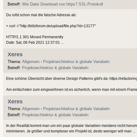
Betreff:
Wie Datei Download von https? SSL-Protokoll
Du rufst schon mal die falsche Adresse ab:
> curl -I "http://blitzforum.de/upload/file.php?id=13177"
HTTP/1.1 301 Moved Permanently
Date: Sat, 06 Feb 2021 12:37:01 ...
Xeres
Thema:
Allgemein
-
Projektarchitektur & globale Variabeln
Betreff:
Projektarchitektur & globale Variabeln
Eine schöne Übersicht über diverse Design Patterns gibt's da: https://refactori
Am einfachsten zum eingewöhnen ist es sicherlich, wenn man mit einem Frame
Xeres
Thema:
Allgemein
-
Projektarchitektur & globale Variabeln
Betreff:
Projektarchitektur & globale Variabeln
In der Realität kommt man um ein paar globale Variablen meistens nicht herum
minimieren. Je größer und komplexer ein Projekt ist, desto weniger will man ...