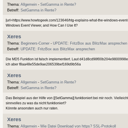
Thema:
Allgemein
-
SetGamma in Rente?
Betreff:
SetGamma in Rente?
[url=https://www.howtogeek.com/123646/htg-explains-what-the-windows-event-v
Windows Event Viewer, and How Can I Use It?
Xeres
Thema:
Beginners-Corner
-
UPDATE: FritzBox aus BlitzMax ansprechen
Betreff:
UPDATE: FritzBox aus BlitzMax ansprechen
Die MD5 Funktion ist falsch implementiert. Laut d41d8cd98f00b204e980099
ich aber f8aa48e55de9ae206539bef169d9b56a
Xeres
Thema:
Allgemein
-
SetGamma in Rente?
Betreff:
SetGamma in Rente?
Das Beispiel aus der Hilfe von [[SetGamma]] funktioniert bei mir noch. Vielleic
sinnvolles zu was da nicht funktioniert?
Könnte ansonsten auch nur raten.
Xeres
Thema:
Allgemein
-
Wie Datei Download von https? SSL-Protokoll