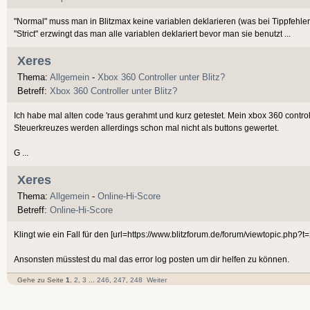
"Normal" muss man in Blitzmax keine variablen deklarieren (was bei Tippfehlern 
"Strict" erzwingt das man alle variablen deklariert bevor man sie benutzt ...
Xeres
Thema:
Allgemein
-
Xbox 360 Controller unter Blitz?
Betreff:
Xbox 360 Controller unter Blitz?
Ich habe mal alten code 'raus gerahmt und kurz getestet. Mein xbox 360 controll
Steuerkreuzes werden allerdings schon mal nicht als buttons gewertet.
G ...
Xeres
Thema:
Allgemein
-
Online-Hi-Score
Betreff:
Online-Hi-Score
Klingt wie ein Fall für den [url=https://www.blitzforum.de/forum/viewtopic.php?
Ansonsten müsstest du mal das error log posten um dir helfen zu können.
Gehe zu Seite
1
,
2
,
3
...
246
,
247
,
248
Weiter