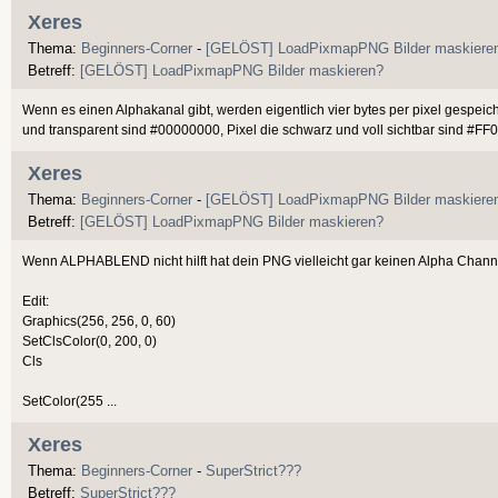
Xeres
Thema:
Beginners-Corner
-
[GELÖST] LoadPixmapPNG Bilder maskiere
Betreff:
[GELÖST] LoadPixmapPNG Bilder maskieren?
Wenn es einen Alphakanal gibt, werden eigentlich vier bytes per pixel gespei
und transparent sind #00000000, Pixel die schwarz und voll sichtbar sind #FF0 
Xeres
Thema:
Beginners-Corner
-
[GELÖST] LoadPixmapPNG Bilder maskiere
Betreff:
[GELÖST] LoadPixmapPNG Bilder maskieren?
Wenn ALPHABLEND nicht hilft hat dein PNG vielleicht gar keinen Alpha Channel
Edit:
Graphics(256, 256, 0, 60)
SetClsColor(0, 200, 0)
Cls
SetColor(255 ...
Xeres
Thema:
Beginners-Corner
-
SuperStrict???
Betreff:
SuperStrict???