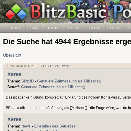
Home
Info
Hilfe
Szene
Forum
Chat
Die Suche hat 4944 Ergebnisse erg
Übersicht
Gehe zu Seite
1
,
2
,
3
...
246
,
247
,
248
Weiter
Xeres
Thema:
Blitz3D
-
Genauere Zeitmessung als Millisecs()
Betreff:
Genauere Zeitmessung als Millisecs()
Das ist aber kein Grund, komplett auf Erklärung des nötigen Kontextes zu verzi
BB hat afaik keine höhere Auflösung als [[Millisecs]] - die Frage wäre, was du i
Xeres
Thema:
News
-
Einstellen des Betriebes