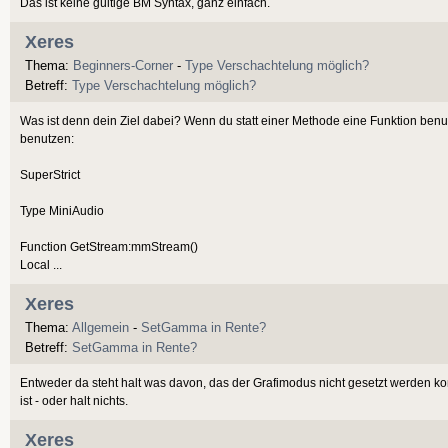
Das ist keine gültige BM Syntax, ganz einfach.
Xeres
Thema:
Beginners-Corner
-
Type Verschachtelung möglich?
Betreff:
Type Verschachtelung möglich?
Was ist denn dein Ziel dabei? Wenn du statt einer Methode eine Funktion ben
benutzen:
SuperStrict
Type MiniAudio
Function GetStream:mmStream()
Local ...
Xeres
Thema:
Allgemein
-
SetGamma in Rente?
Betreff:
SetGamma in Rente?
Entweder da steht halt was davon, das der Grafimodus nicht gesetzt werden ko
ist - oder halt nichts.
Xeres