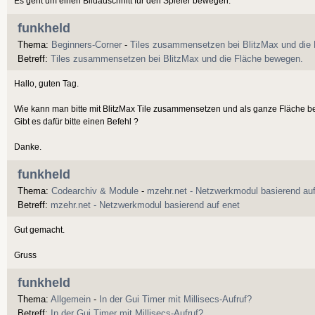
Es geht um einen Bildauschnitt für den Spieler bewegen.
funkheld
Thema:
Beginners-Corner
-
Tiles zusammensetzen bei BlitzMax und die
Betreff:
Tiles zusammensetzen bei BlitzMax und die Fläche bewegen.
Hallo, guten Tag.
Wie kann man bitte mit BlitzMax Tile zusammensetzen und als ganze Fläche
Gibt es dafür bitte einen Befehl ?
Danke.
funkheld
Thema:
Codearchiv & Module
-
mzehr.net - Netzwerkmodul basierend auf
Betreff:
mzehr.net - Netzwerkmodul basierend auf enet
Gut gemacht.
Gruss
funkheld
Thema:
Allgemein
-
In der Gui Timer mit Millisecs-Aufruf?
Betreff:
In der Gui Timer mit Millisecs-Aufruf?