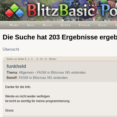
Home
Info
Hilfe
Szene
Forum
Chat
Die Suche hat 203 Ergebnisse erge
Übersicht
Gehe zu Seite
1
,
2
,
3
...
9
,
10
,
11
Weiter
funkheld
Thema:
Allgemein
-
FASM in Blitzmax NG einbinden.
Betreff:
FASM in Blitzmax NG einbinden.
Danke für die Info.
Werde es nicht weiter verfolgen.
Ist nicht so wichtig für meine programmierung.
Gruss