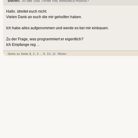
Betreff:
In der Gui Timer mit Millisecs-Aufruf?
Hallo. streitet euch nicht.
Vielen Dank an euch die mir geholfen haben.
Ich habe alles aufgenommen und werde es bei mir einbauen.
Zu der Frage, was programmiert er eigentlich?
Ich Empfange reg ...
Gehe zu Seite
1
,
2
,
3
...
9
,
10
,
11
Weiter