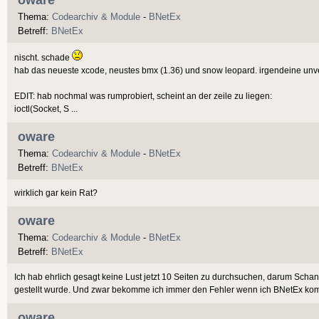
Thema:
Codearchiv & Module
-
BNetEx
Betreff:
BNetEx
nischt. schade
hab das neueste xcode, neustes bmx (1.36) und snow leopard. irgendeine unve
EDIT: hab nochmal was rumprobiert, scheint an der zeile zu liegen:
ioctl(Socket, S ...
oware
Thema:
Codearchiv & Module
-
BNetEx
Betreff:
BNetEx
wirklich gar kein Rat?
oware
Thema:
Codearchiv & Module
-
BNetEx
Betreff:
BNetEx
Ich hab ehrlich gesagt keine Lust jetzt 10 Seiten zu durchsuchen, darum Sc
gestellt wurde. Und zwar bekomme ich immer den Fehler wenn ich BNetEx kompi
oware