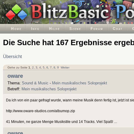
Home
Info
Hilfe
Szene
Forum
Chat
Die Suche hat 167 Ergebnisse erge
Übersicht
Gehe zu Seite
1
,
2
,
3
,
4
,
5
,
6
,
7
,
8
,
9
Weiter
oware
Thema:
Sound & Music
-
Mein musikalisches Soloprojekt
Betreff:
Mein musikalisches Soloprojekt
Da ich von ein paar gefragt wurde, wann meine Musik denn fertig ist, jetzt ist si
http://www.oware-studios.com/albumop.zip
41 Minuten, ne ganze Menge Musikstile und 14 Tracks. Viel Spaß! ...
oware