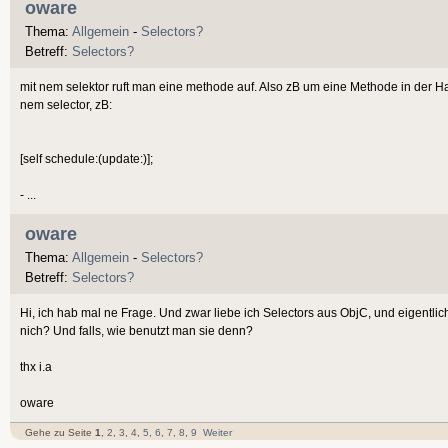
oware
Thema:
Allgemein
-
Selectors?
Betreff:
Selectors?
mit nem selektor ruft man eine methode auf. Also zB um eine Methode in der H
nem selector, zB:
[self schedule:(update:)];
- ...
oware
Thema:
Allgemein
-
Selectors?
Betreff:
Selectors?
Hi, ich hab mal ne Frage. Und zwar liebe ich Selectors aus ObjC, und eigentl
nich? Und falls, wie benutzt man sie denn?
thx i.a
oware
Gehe zu Seite
1
,
2
,
3
,
4
,
5
,
6
,
7
,
8
,
9
Weiter