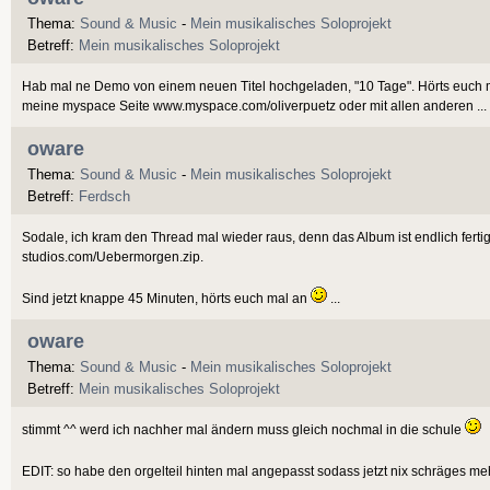
Thema:
Sound & Music
-
Mein musikalisches Soloprojekt
Betreff:
Mein musikalisches Soloprojekt
Hab mal ne Demo von einem neuen Titel hochgeladen, "10 Tage". Hörts euch 
meine myspace Seite www.myspace.com/oliverpuetz oder mit allen anderen ...
oware
Thema:
Sound & Music
-
Mein musikalisches Soloprojekt
Betreff:
Ferdsch
Sodale, ich kram den Thread mal wieder raus, denn das Album ist endlich ferti
studios.com/Uebermorgen.zip.
Sind jetzt knappe 45 Minuten, hörts euch mal an
...
oware
Thema:
Sound & Music
-
Mein musikalisches Soloprojekt
Betreff:
Mein musikalisches Soloprojekt
stimmt ^^ werd ich nachher mal ändern muss gleich nochmal in die schule
EDIT: so habe den orgelteil hinten mal angepasst sodass jetzt nix schräges meh