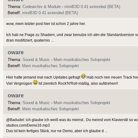
Thema:
Codearchiv & Module
-
miniB3D 0.41 extended (BETA)
Betreff:
miniB3D 0.41 extended (BETA)
wow, mein letzter post hier ist schon 2 jahre her.
Ich hab ne Frage zu Shadern, und zwar benutze ich atm die Standardversion 
dran modifiziert, quaternio ...
oware
Thema:
Sound & Music
-
Mein musikalisches Soloprojekt
Betreff:
Mein musikalisches Soloprojekt
Hier hatte jemand mal nach Updates gefragt
Hab noch nen neuen Track ho
Viel Vergnügen
Ist ziemlich Rock'N'Roll-mäßig, also aufdrehen!!
oware
Thema:
Sound & Music
-
Mein musikalisches Soloprojekt
Betreff:
Mein musikalisches Soloprojekt
@Badudel: ich glaube ich weiß was du meinst.. Du meinst vom Klavierstil so w
studios.com/Demo16.mp3
Das ist kein fertiges Stück, nur ne Demo, aber ich glaube d ...