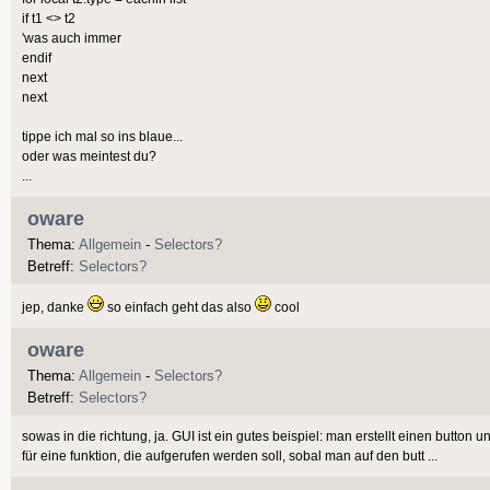
if t1 <> t2
'was auch immer
endif
next
next
tippe ich mal so ins blaue...
oder was meintest du?
...
oware
Thema:
Allgemein
-
Selectors?
Betreff:
Selectors?
jep, danke
so einfach geht das also
cool
oware
Thema:
Allgemein
-
Selectors?
Betreff:
Selectors?
sowas in die richtung, ja. GUI ist ein gutes beispiel: man erstellt einen button 
für eine funktion, die aufgerufen werden soll, sobal man auf den butt ...