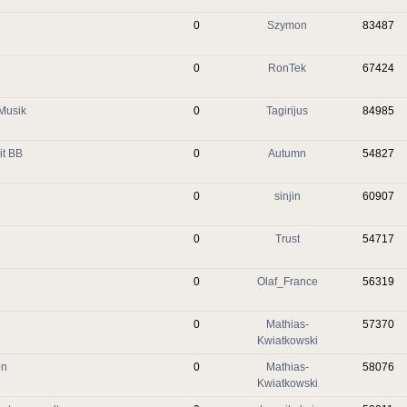
0
Szymon
83487
0
RonTek
67424
 Musik
0
Tagirijus
84985
it BB
0
Autumn
54827
0
sinjin
60907
0
Trust
54717
0
Olaf_France
56319
0
Mathias-
57370
Kwiatkowski
en
0
Mathias-
58076
Kwiatkowski