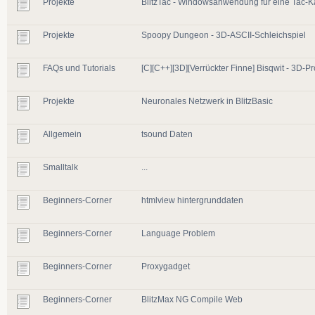
Projekte
BlitzTac - Windowsanwendung für eine Tac-K
Projekte
Spoopy Dungeon - 3D-ASCII-Schleichspiel
FAQs und Tutorials
[C][C++][3D][Verrückter Finne] Bisqwit - 3D-
Projekte
Neuronales Netzwerk in BlitzBasic
Allgemein
tsound Daten
Smalltalk
...
Beginners-Corner
htmlview hintergrunddaten
Beginners-Corner
Language Problem
Beginners-Corner
Proxygadget
Beginners-Corner
BlitzMax NG Compile Web