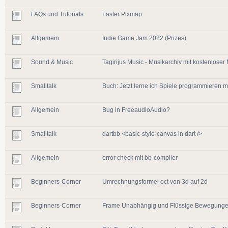
FAQs und Tutorials
Faster Pixmap
Allgemein
Indie Game Jam 2022 (Prizes)
Sound & Music
Tagirijus Music - Musikarchiv mit kostenloser
Smalltalk
Buch: Jetzt lerne ich Spiele programmieren m
Allgemein
Bug in FreeaudioAudio?
Smalltalk
dartbb <basic-style-canvas in dart />
Allgemein
error check mit bb-compiler
Beginners-Corner
Umrechnungsformel ect von 3d auf 2d
Beginners-Corner
Frame Unabhängig und Flüssige Bewegung