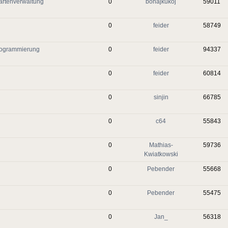
artenverwaltung
0
bonajkukoj
59011
0
feider
58749
Programmierung
0
feider
94337
0
feider
60814
0
sinjin
66785
0
c64
55843
0
Mathias-
59736
Kwiatkowski
0
Pebender
55668
0
Pebender
55475
0
Jan_
56318