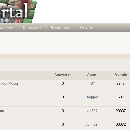
Galerie
Showcase
Worklogs
Archiv
Antworten
Autor
Aufrufe
Xander Moser
0
PSY
3349
0
Baggey
16371
e...
0
smr597
28837
0
John29
38872