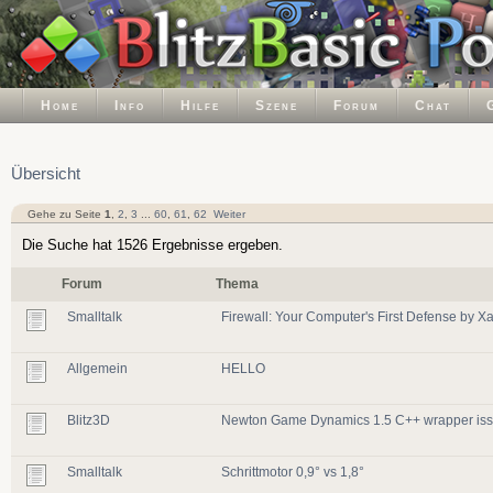
Home
Info
Hilfe
Szene
Forum
Chat
Übersicht
Gehe zu Seite
1
,
2
,
3
...
60
,
61
,
62
Weiter
Die Suche hat 1526 Ergebnisse ergeben.
Forum
Thema
Smalltalk
Firewall: Your Computer's First Defense by 
Allgemein
HELLO
Blitz3D
Newton Game Dynamics 1.5 C++ wrapper issu
Smalltalk
Schrittmotor 0,9° vs 1,8°